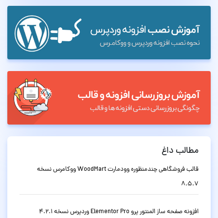
مطالب داغ
قالب فروشگاهی چندمنظوره وودمارت WoodMart ووکامرس نسخه
8.5.7
افزونه صفحه ساز المنتور پرو Elementor Pro وردپرس نسخه 4.2.1