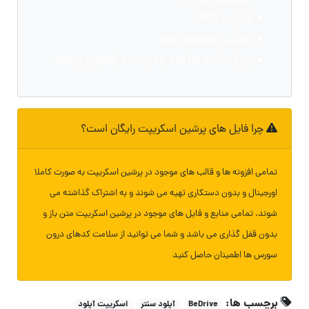
قابلیت PDO
قابلیت php_fileinfo
پایگاه داده MySQL, Postgres, SQLite یا SQL
چرا فایل های پرشین اسکریپت رایگان است؟
تمامی افزونه ها و قالب های موجود در پرشین اسکریپت به صورت کاملا
اورجینال و بدون دستکاری تهیه می شوند و به اشتراک گذاشته می
شوند. تمامی منابع و فایل های موجود در پرشین اسکریپت متن باز و
بدون قفل گذاری می باشد و شما می توانید از سلامت کدهای درون
سورس ها اطمینان حاصل کنید
برچسب ها:
BeDrive
آپلود سنتر
اسکریپت آپلود