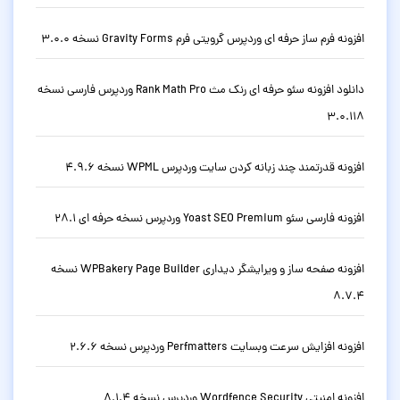
افزونه فرم ساز حرفه ای وردپرس گرویتی فرم Gravity Forms نسخه 3.0.0
دانلود افزونه سئو حرفه ای رنک مث Rank Math Pro وردپرس فارسی نسخه
3.0.118
افزونه قدرتمند چند زبانه کردن سایت وردپرس WPML نسخه 4.9.6
افزونه فارسی سئو Yoast SEO Premium وردپرس نسخه حرفه ای 28.1
افزونه صفحه ساز و ویرایشگر دیداری WPBakery Page Builder نسخه
8.7.4
افزونه افزایش سرعت وبسایت Perfmatters وردپرس نسخه 2.6.6
افزونه امنیتی Wordfence Security وردپرس نسخه 8.1.4