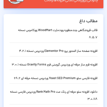
مطالب داغ
قالب فروشگاهی چندمنظوره وودمارت WoodMart ووکامرس نسخه
8.5.7
افزونه صفحه ساز المنتور پرو Elementor Pro وردپرس نسخه 4.2.1
افزونه فرم ساز حرفه ای وردپرس گرویتی فرم Gravity Forms نسخه 3.0.1
افزونه فارسی سئو Yoast SEO Premium وردپرس نسخه حرفه ای 28.2
دانلود افزونه سئو حرفه ای رنک مث Rank Math Pro وردپرس فارسی نسخه
3.0.118