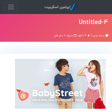
پرشین اسکریپت
Untitled-4
دسته بندی: |
۴ دانلود
تاریخ: ۷ سال قبل