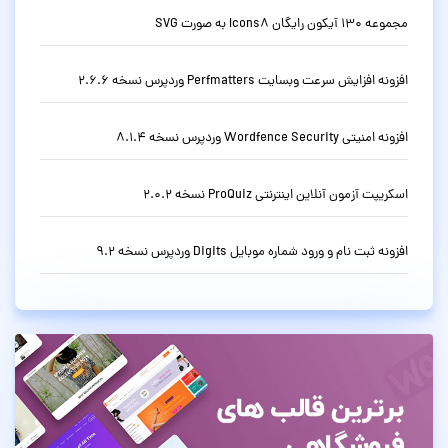
مجموعه 130 آیکون رایگان Icons8 به صورت SVG
افزونه افزایش سرعت وبسایت Perfmatters وردپرس نسخه 2.6.6
افزونه امنیتی Wordfence Security وردپرس نسخه 8.1.4
اسکریپت آزمون آنلاین اینترنتی ProQuiz نسخه 2.0.2
افزونه ثبت نام و ورود شماره موبایل Digits وردپرس نسخه 9.2