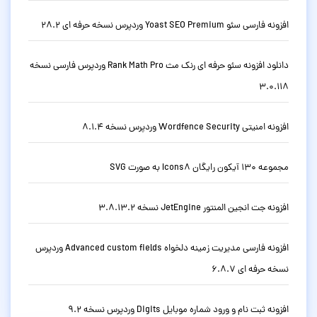
افزونه فارسی سئو Yoast SEO Premium وردپرس نسخه حرفه ای 28.2
دانلود افزونه سئو حرفه ای رنک مث Rank Math Pro وردپرس فارسی نسخه
3.0.118
افزونه امنیتی Wordfence Security وردپرس نسخه 8.1.4
مجموعه 130 آیکون رایگان Icons8 به صورت SVG
افزونه جت انجین المنتور JetEngine نسخه 3.8.13.2
افزونه فارسی مدیریت زمینه دلخواه Advanced custom fields وردپرس
نسخه حرفه ای 6.8.7
افزونه ثبت نام و ورود شماره موبایل Digits وردپرس نسخه 9.2