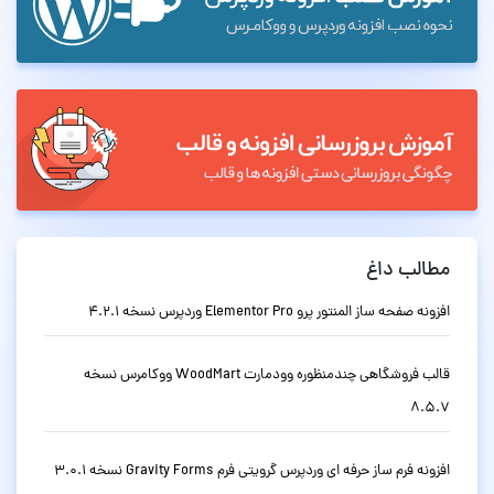
مطالب داغ
افزونه صفحه ساز المنتور پرو Elementor Pro وردپرس نسخه 4.2.1
قالب فروشگاهی چندمنظوره وودمارت WoodMart ووکامرس نسخه
8.5.7
افزونه فرم ساز حرفه ای وردپرس گرویتی فرم Gravity Forms نسخه 3.0.1