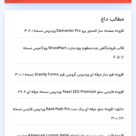
مطالب داغ
افزونه صفحه ساز المنتور پرو Elementor Pro وردپرس نسخه 4.2.1
قالب فروشگاهی چندمنظوره وودمارت WoodMart ووکامرس نسخه
8.5.7
افزونه فرم ساز حرفه ای وردپرس گرویتی فرم Gravity Forms نسخه 3.0.1
افزونه فارسی سئو Yoast SEO Premium وردپرس نسخه حرفه ای 28.2
دانلود افزونه سئو حرفه ای رنک مث Rank Math Pro وردپرس فارسی نسخه
3.0.118
افزونه فارسی مدیریت زمینه دلخواه Advanced custom fields وردپرس