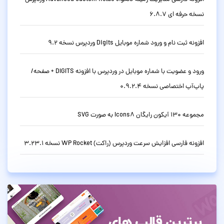
نسخه حرفه ای 6.8.7
افزونه ثبت نام و ورود شماره موبایل Digits وردپرس نسخه 9.2
ورود و عضویت با شماره موبایل در وردپرس با افزونه DIGITS + صفحه/
پاپ‌آپ اختصاصی نسخه 0.9.2.4
مجموعه 130 آیکون رایگان Icons8 به صورت SVG
افزونه فارسی افزایش سرعت وردپرس (راکت) WP Rocket نسخه 3.23.1