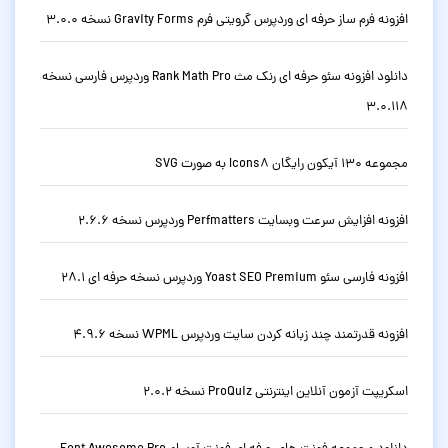
افزونه فرم ساز حرفه ای وردپرس گرویتی فرم Gravity Forms نسخه 3.0.0
دانلود افزونه سئو حرفه ای رنک مث Rank Math Pro وردپرس فارسی نسخه
3.0.118
مجموعه 130 آیکون رایگان Icons8 به صورت SVG
افزونه افزایش سرعت وبسایت Perfmatters وردپرس نسخه 2.6.6
افزونه فارسی سئو Yoast SEO Premium وردپرس نسخه حرفه ای 28.1
افزونه قدرتمند چند زبانه کردن سایت وردپرس WPML نسخه 4.9.6
اسکریپت آزمون آنلاین اینترنتی ProQuiz نسخه 2.0.2