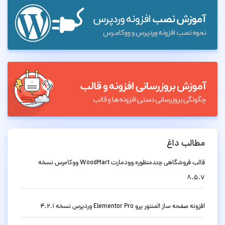
مطالب داغ
قالب فروشگاهی چندمنظوره وودمارت WoodMart ووکامرس نسخه
8.5.7
افزونه صفحه ساز المنتور پرو Elementor Pro وردپرس نسخه 4.2.1