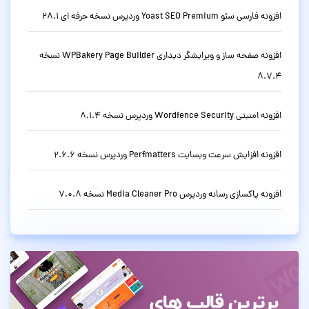
افزونه فارسی سئو Yoast SEO Premium وردپرس نسخه حرفه ای 28.1
افزونه صفحه ساز و ویرایشگر دیداری WPBakery Page Builder نسخه
8.7.4
افزونه امنیتی Wordfence Security وردپرس نسخه 8.1.4
افزونه افزایش سرعت وبسایت Perfmatters وردپرس نسخه 2.6.6
افزونه پاکسازی رسانه وردپرس Media Cleaner Pro نسخه 7.0.8