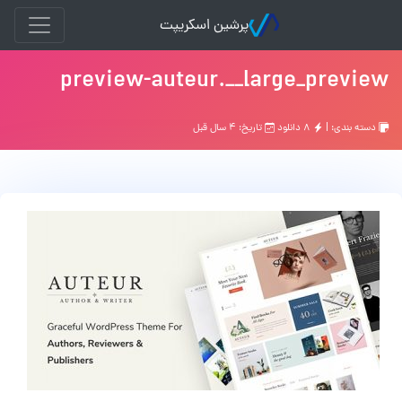
پرشین اسکریپت
preview-auteur.__large_preview
دسته بندی: |
۸ دانلود
تاریخ: ۴ سال قبل