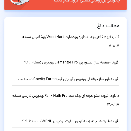
مطالب داغ
قالب فروشگاهی چندمنظوره وودمارت WoodMart ووکامرس نسخه
8.5.7
افزونه صفحه ساز المنتور پرو Elementor Pro وردپرس نسخه 4.2.1
افزونه فرم ساز حرفه ای وردپرس گرویتی فرم Gravity Forms نسخه 3.0.0
دانلود افزونه سئو حرفه ای رنک مث Rank Math Pro وردپرس فارسی نسخه
3.0.118
افزونه قدرتمند چند زبانه کردن سایت وردپرس WPML نسخه 4.9.6