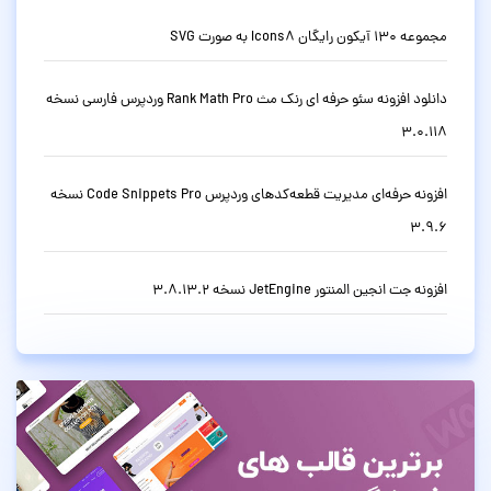
مجموعه 130 آیکون رایگان Icons8 به صورت SVG
دانلود افزونه سئو حرفه ای رنک مث Rank Math Pro وردپرس فارسی نسخه
3.0.118
افزونه حرفه‌ای مدیریت قطعه‌کدهای وردپرس Code Snippets Pro نسخه
3.9.6
افزونه جت انجین المنتور JetEngine نسخه 3.8.13.2