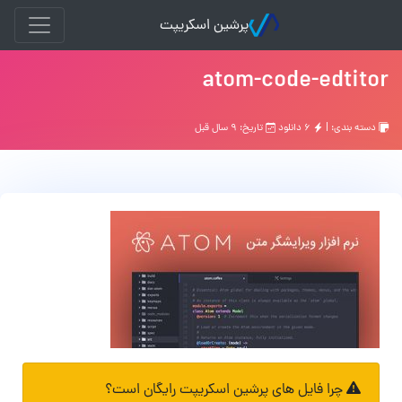
پرشین اسکریپت
atom-code-edtitor
دسته بندی: |
۶ دانلود
تاریخ: ۹ سال قبل
چرا فایل های پرشین اسکریپت رایگان است؟