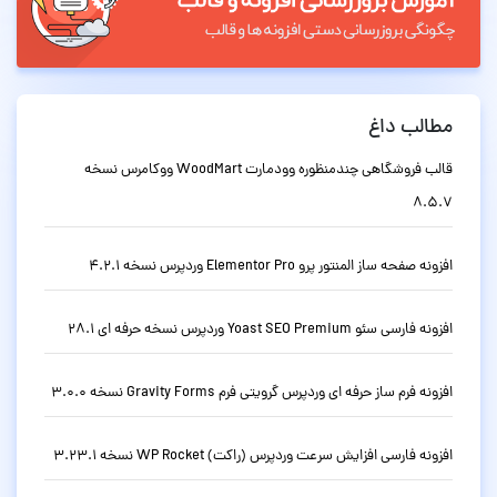
مطالب داغ
قالب فروشگاهی چندمنظوره وودمارت WoodMart ووکامرس نسخه
8.5.7
افزونه صفحه ساز المنتور پرو Elementor Pro وردپرس نسخه 4.2.1
افزونه فارسی سئو Yoast SEO Premium وردپرس نسخه حرفه ای 28.1
افزونه فرم ساز حرفه ای وردپرس گرویتی فرم Gravity Forms نسخه 3.0.0
افزونه فارسی افزایش سرعت وردپرس (راکت) WP Rocket نسخه 3.23.1