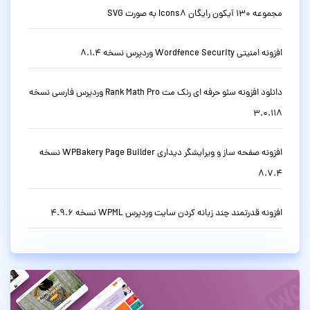
مجموعه 130 آیکون رایگان Icons8 به صورت SVG
افزونه امنیتی Wordfence Security وردپرس نسخه 8.1.4
دانلود افزونه سئو حرفه ای رنک مث Rank Math Pro وردپرس فارسی نسخه
3.0.118
افزونه صفحه ساز و ویرایشگر دیداری WPBakery Page Builder نسخه
8.7.4
افزونه قدرتمند چند زبانه کردن سایت وردپرس WPML نسخه 4.9.6