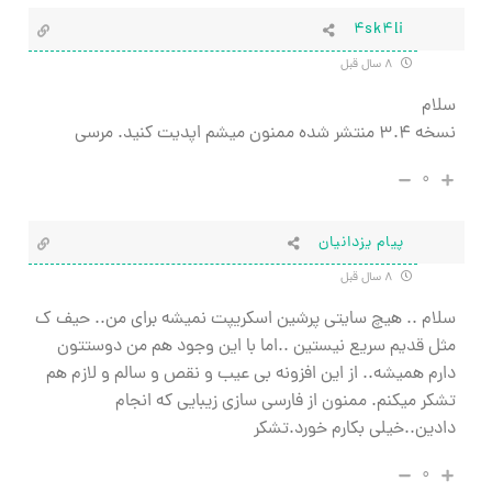
4sk4li
۸ سال قبل
سلام
نسخه ۳.۴ منتشر شده ممنون میشم اپدیت کنید. مرسی
۰
پیام یزدانیان
۸ سال قبل
سلام .. هیچ سایتی پرشین اسکریپت نمیشه برای من.. حیف ک
مثل قدیم سریع نیستین ..اما با این وجود هم من دوستتون
دارم همیشه.. از این افزونه بی عیب و نقص و سالم و لازم هم
تشکر میکنم. ممنون از فارسی سازی زیبایی که انجام
دادین..خیلی بکارم خورد.تشکر
۰