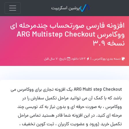
پرشین اسکریپت
افزونه فارسی صورتحساب چندمرحله ای
ووکامرس ARG Multistep Checkout
نسخه 3.9
دسته بندی:
ووکامرس
, |
۱,۱۶۲ دانلود
تاریخ: ۷ سال قبل
ARG Multi step Checkout یک افزونه تجاری برای ووکامرس می
باشد که با کمک آن می توانید مراحل تکمیل سفارش را در
ووکامرس ، به صورت حرفه ای و بدون نیاز به کد نویسی چند
مرحله ای کنید. در این افزونه شما قادر هستید تمامی مراحل
تکمیل خرید (ورود و عضویت کاربران ، ثبت کوپن تخفیف ،