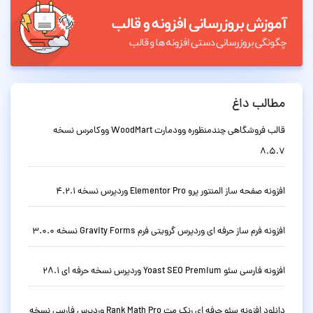
مطالب داغ
قالب فروشگاهی چندمنظوره وودمارت WoodMart ووکامرس نسخه
8.5.7
افزونه صفحه ساز المنتور پرو Elementor Pro وردپرس نسخه 4.2.1
افزونه فرم ساز حرفه ای وردپرس گرویتی فرم Gravity Forms نسخه 3.0.0
افزونه فارسی سئو Yoast SEO Premium وردپرس نسخه حرفه ای 28.1
دانلود افزونه سئو حرفه ای رنک مث Rank Math Pro وردپرس فارسی نسخه