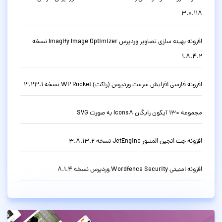
3.0.118
افزونه بهینه سازی تصاویر وردپرس Imagify Image Optimizer نسخه
1.8.4.2
افزونه فارسی افزایش سرعت وردپرس (راکت) WP Rocket نسخه 3.23.1
مجموعه 130 آیکون رایگان Icons8 به صورت SVG
افزونه جت انجین المنتور JetEngine نسخه 3.8.13.2
افزونه امنیتی Wordfence Security وردپرس نسخه 8.1.4