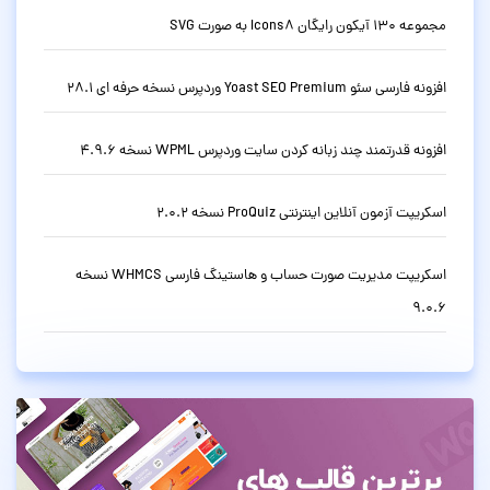
مجموعه 130 آیکون رایگان Icons8 به صورت SVG
افزونه فارسی سئو Yoast SEO Premium وردپرس نسخه حرفه ای 28.1
افزونه قدرتمند چند زبانه کردن سایت وردپرس WPML نسخه 4.9.6
اسکریپت آزمون آنلاین اینترنتی ProQuiz نسخه 2.0.2
اسکریپت مدیریت صورت حساب و هاستینگ فارسی WHMCS نسخه
9.0.6