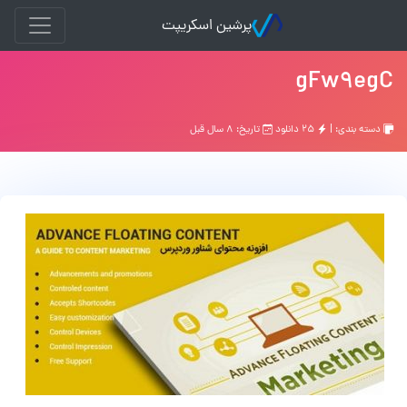
پرشین اسکریپت
gFw9egC
دسته بندی: |
۲۵ دانلود
تاریخ: ۸ سال قبل