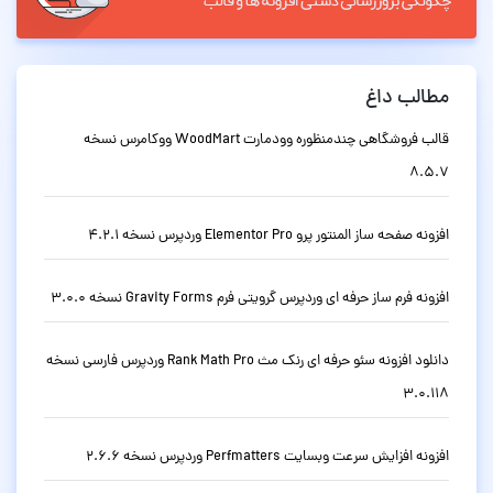
مطالب داغ
قالب فروشگاهی چندمنظوره وودمارت WoodMart ووکامرس نسخه
8.5.7
افزونه صفحه ساز المنتور پرو Elementor Pro وردپرس نسخه 4.2.1
افزونه فرم ساز حرفه ای وردپرس گرویتی فرم Gravity Forms نسخه 3.0.0
دانلود افزونه سئو حرفه ای رنک مث Rank Math Pro وردپرس فارسی نسخه
3.0.118
افزونه افزایش سرعت وبسایت Perfmatters وردپرس نسخه 2.6.6