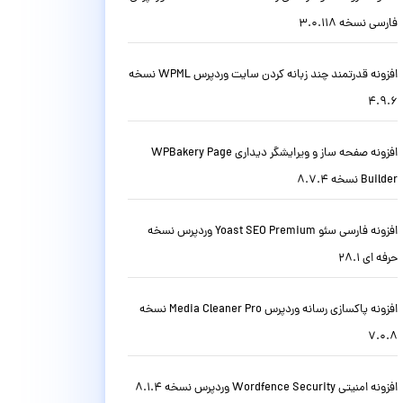
فارسی نسخه 3.0.118
افزونه قدرتمند چند زبانه کردن سایت وردپرس WPML نسخه
4.9.6
افزونه صفحه ساز و ویرایشگر دیداری WPBakery Page
Builder نسخه 8.7.4
افزونه فارسی سئو Yoast SEO Premium وردپرس نسخه
حرفه ای 28.1
افزونه پاکسازی رسانه وردپرس Media Cleaner Pro نسخه
7.0.8
افزونه امنیتی Wordfence Security وردپرس نسخه 8.1.4