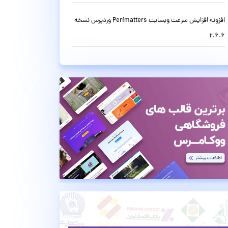
افزونه افزایش سرعت وبسایت Perfmatters وردپرس نسخه
2.6.6