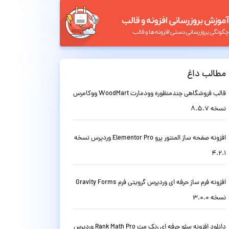
مطالب داغ
قالب فروشگاهی چندمنظوره وودمارت WoodMart ووکامرس
نسخه 8.5.7
افزونه صفحه ساز المنتور پرو Elementor Pro وردپرس نسخه
4.2.1
افزونه فرم ساز حرفه ای وردپرس گرویتی فرم Gravity Forms
نسخه 3.0.0
دانلود افزونه سئو حرفه ای رنک مث Rank Math Pro وردپرس