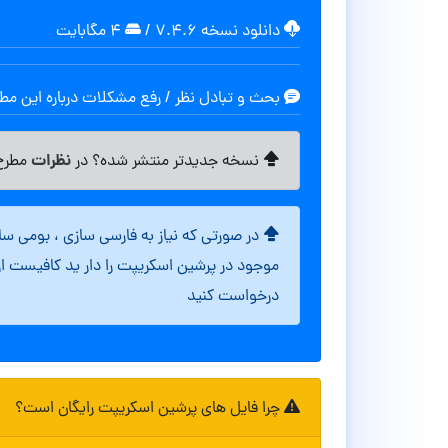
دانلود نسخه ۷.۴.۶
/
۴ مگابایت
بحث و تبادل نظر / رفع مشکلات درباره این م
نظرات
نسخه جدیدتر منتشر شده؟ در
مطرح 
در صورتی که نیاز به فارسی سازی ، بومی س
موجود در پرشین اسکریپت را دار ید کافیست ا
درخواست کنید
چرا فایل های پرشین اسکریپت رایگان است؟