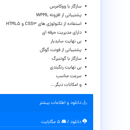
سازگار با ووکامرس
پشتیبانی از افزونه WPML
استفاده از تکنولوژی های CSS3 و HTML5
دارای مدیریت حرفه ای
بی نهایت سایدبار
پشتیبانی از فونت گوگل
سازگار با گوتنبرگ
بی نهایت رنگبندی
سرعت مناسب
و امکانات دیگر…
دانلود و اطلاعات بیشتر
دانلود
/
۵ مگابایت