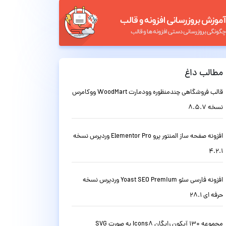
مطالب داغ
قالب فروشگاهی چندمنظوره وودمارت WoodMart ووکامرس
نسخه 8.5.7
افزونه صفحه ساز المنتور پرو Elementor Pro وردپرس نسخه
4.2.1
افزونه فارسی سئو Yoast SEO Premium وردپرس نسخه
حرفه ای 28.1
مجموعه 130 آیکون رایگان Icons8 به صورت SVG