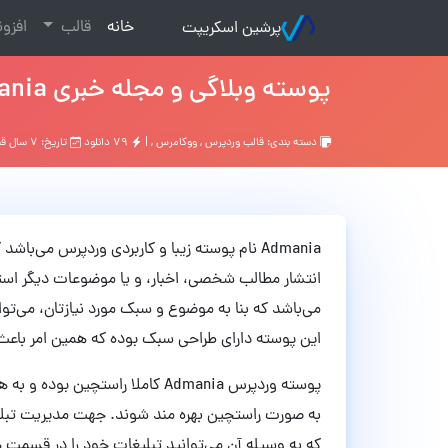
(current)
خانه
قالب
افزو
پرشین اسکریپت
پوسته وبلاگی و مجله خبری Admania نسخه 2.4.6
دسته بندی:
قالب وردپرس
,
ووکامرس
, |
۷۹ دانلود
تاریخ: ۷ سال قبل
Admania نام پوسته زیبا و کاربردی وردپرس می
می‌باشد که بنا به موضوع و سبک مورد نیازتان، می‌
این پوسته دارای طراحی سبک بوده که همین امر باعث 
پوسته وردپرس Admania کاملا راستچی
به صورت راستچین بهره مند شوند. جهت مدیریت تبلی
که به وسیله آن می‌توانید تبلیغات خود را در قسمت 