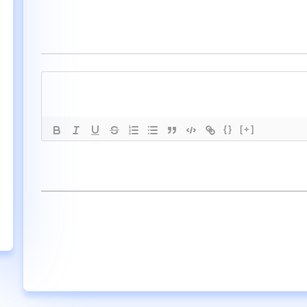
{}
[+]