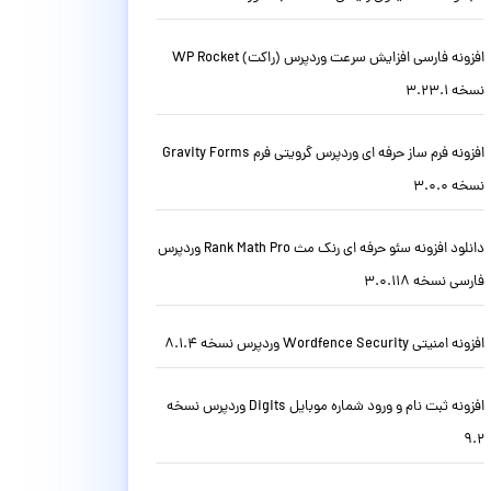
افزونه فارسی افزایش سرعت وردپرس (راکت) WP Rocket
نسخه 3.23.1
افزونه فرم ساز حرفه ای وردپرس گرویتی فرم Gravity Forms
نسخه 3.0.0
دانلود افزونه سئو حرفه ای رنک مث Rank Math Pro وردپرس
فارسی نسخه 3.0.118
افزونه امنیتی Wordfence Security وردپرس نسخه 8.1.4
افزونه ثبت نام و ورود شماره موبایل Digits وردپرس نسخه
9.2