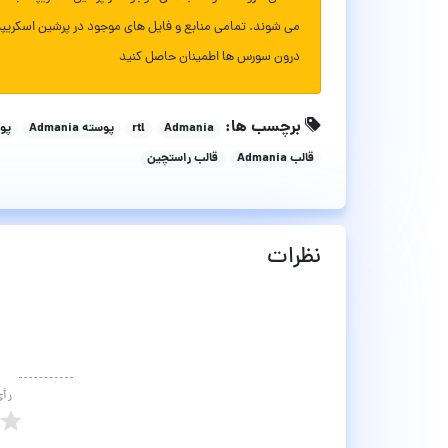
می شوند. تمامی منابع و فایل های موجود در پرشین اسکریپ
درون سورس ها اطمینان حاصل کنید
برچسب ها:
Admania
rtl
پوسته Admania
پو
قالب Admania
قالب راستچین
نظرات
رأ