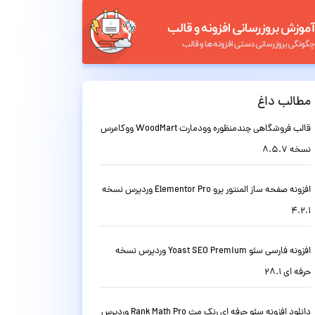
مطالب داغ
قالب فروشگاهی چندمنظوره وودمارت WoodMart ووکامرس
نسخه 8.5.7
افزونه صفحه ساز المنتور پرو Elementor Pro وردپرس نسخه
4.2.1
افزونه فارسی سئو Yoast SEO Premium وردپرس نسخه
حرفه ای 28.1
دانلود افزونه سئو حرفه ای رنک مث Rank Math Pro وردپرس