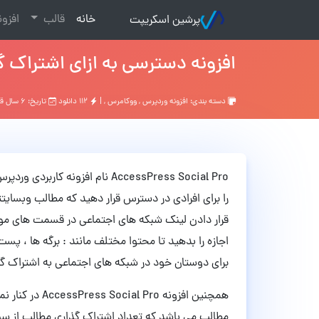
(current)
خانه
قالب
افزو
پرشین اسکریپت
افزونه دسترسی به ازای اشتراک گذ
دسته بندی:
افزونه وردپرس
,
ووکامرس
, |
۱۱۲ دانلود
تاریخ: ۶ سال قبل
AccessPress Social Pro نام افزو
را برای افرادی در دسترس قرار دهید که مطالب وبسایتتا
قرار دادن لینک شبکه های اجتماعی در قسمت های مورد 
اجازه را بدهید تا محتوا مختلف مانند : برگه ها ، پس
برای دوستان خود در شبکه های اجتماعی به اشتراک گ
همچنین افزونه o
مطالب می ‌باشد که تعداد اشتراک گذاری مطالب از س