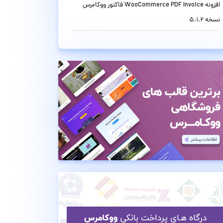
افزونه WooCommerce PDF Invoice فاکتور ووکامرس
نسخه 5.1.2