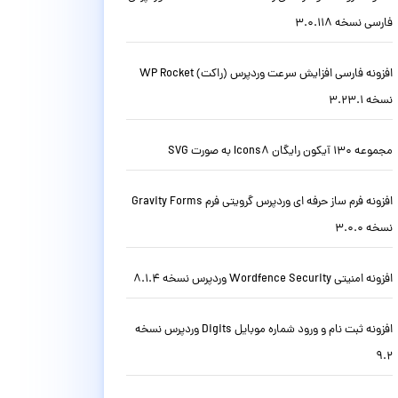
فارسی نسخه 3.0.118
افزونه فارسی افزایش سرعت وردپرس (راکت) WP Rocket
نسخه 3.23.1
مجموعه 130 آیکون رایگان Icons8 به صورت SVG
افزونه فرم ساز حرفه ای وردپرس گرویتی فرم Gravity Forms
نسخه 3.0.0
افزونه امنیتی Wordfence Security وردپرس نسخه 8.1.4
افزونه ثبت نام و ورود شماره موبایل Digits وردپرس نسخه
9.2