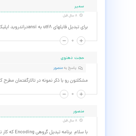
سمیر
۸ سال قبل
برای تبدیل فایلهای utf8 به ansiدراندروید اپلیکیشنی وجود داره؟
۰
حجت دهنوی
پاسخ به
منصور
مشکلتون رو با ذکر نمونه در تالارگفتمان مطرح ک
۰
منصور
۸ سال قبل