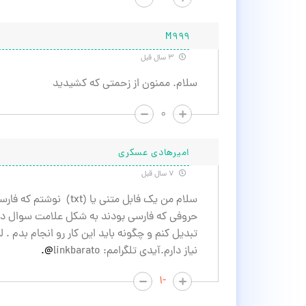
M999
۳ سال قبل
سلام. ممنون از زحمتی که کشیدید
۰
امیرهادی عسکری
۷ سال قبل
حروفی که فارسی بودند به شکل علامت سوال در 
تبدیل کنم و چگونه باید این کار رو انجام بدم .
نیاز دارم.آيدی تلگرامم: linkbarato
@.
-۱