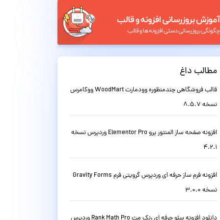
مطالب داغ
قالب فروشگاهی چندمنظوره وودمارت WoodMart ووکامرس
نسخه 8.5.7
افزونه صفحه ساز المنتور پرو Elementor Pro وردپرس نسخه
4.2.1
افزونه فرم ساز حرفه ای وردپرس گرویتی فرم Gravity Forms
نسخه 3.0.0
دانلود افزونه سئو حرفه ای رنک مث Rank Math Pro وردپرس