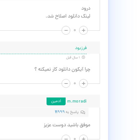
درود
لینک دانلود اصلاح شد.
۰
فرزبود
۱ سال قبل
چرا آیکون دانلود کار نمیکنه ؟
۰
m.moradi
ادمین
پاسخ به
M999
موفق باشید دوست عزیز
۰