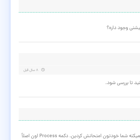
۸ سال قبل
نید تا بررسی شود.
با سلام برنامه تبدیل گروهی Encoding که کار نمیکنه شما خودتون امتحانش کردین. دکمه Process اون اصلاً