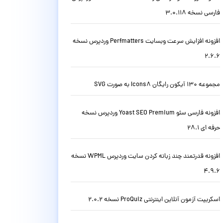
فارسی نسخه 3.0.118
افزونه افزایش سرعت وبسایت Perfmatters وردپرس نسخه
2.6.6
مجموعه 130 آیکون رایگان Icons8 به صورت SVG
افزونه فارسی سئو Yoast SEO Premium وردپرس نسخه
حرفه ای 28.1
افزونه قدرتمند چند زبانه کردن سایت وردپرس WPML نسخه
4.9.6
اسکریپت آزمون آنلاین اینترنتی ProQuiz نسخه 2.0.2