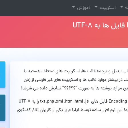
نه
اسکریپت
آموزش
حال تبدیل و ترجمه قالب ها, اسکریپت های مختلف هستید یا
 در بیشتر موارد قالب ها و اسکریپت های غیر فارسی از زبان
این موارد نوشته ها به صورت “؟؟؟؟؟” نمایش داده می شوند!
با استفاده از این نرم افزار می توانید به صورت گروهی Encoding فایل های txt ,php ,xml ,htm ,html ,js را به UTF-8
این نرم افزار ساده توسط ایلیا عزیز یکی از کاربران تالار گفتگوی