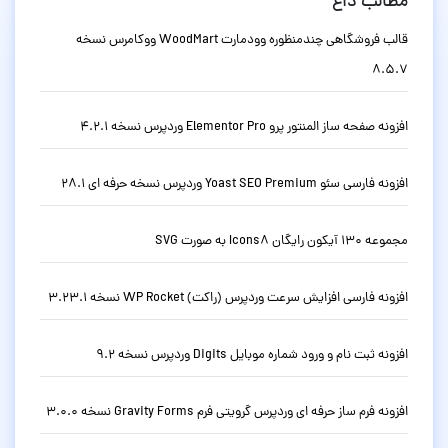
مطالب داغ
قالب فروشگاهی چندمنظوره وودمارت WoodMart ووکامرس نسخه
8.5.7
افزونه صفحه ساز المنتور پرو Elementor Pro وردپرس نسخه 4.2.1
افزونه فارسی سئو Yoast SEO Premium وردپرس نسخه حرفه ای 28.1
مجموعه 130 آیکون رایگان Icons8 به صورت SVG
افزونه فارسی افزایش سرعت وردپرس (راکت) WP Rocket نسخه 3.23.1
افزونه ثبت نام و ورود شماره موبایل Digits وردپرس نسخه 9.2
افزونه فرم ساز حرفه ای وردپرس گرویتی فرم Gravity Forms نسخه 3.0.0