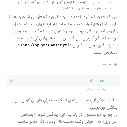
دوست دارن میتونم در فارسی کردن ان همکاری کنم تا زودتر
نسخه فارسی جدید رو انتشار بدن
این که حدودا ۲۰ روز اومده… و ۱۵ روزه که فارسی شده و بعد از
طی مراحل رفع ایرادات ترجمه و انتشار آپدیتهای مختلف فایل
زبان در انجمن بادی پرس موجود در پرشین اسکریپت و بررسی
توسط اعضا و کاربران این انجمن، نسخه نهایی آن در صفحه
دانلود بادی پرس به آدرس
http://bp.persianscript.ir/
در
دسترس است.
۰
zeo
۱۴ سال قبل
سلام .تشکر از زحمات پرشین اسکریپت برای فارسی کردن این
پلاگین وردپرسی .
در جواب دوستمون در بالا بله این پلاگین شبکه اجتماعی.
این ورژن ۱.۵ خیلی وقت هست که اومده. اگه مدیر سایت