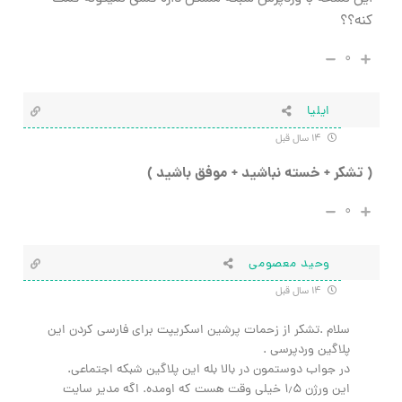
کنه؟؟
۰
ایلیا
۱۴ سال قبل
( تشکر + خسته نباشید + موفق باشید )
۰
وحید معصومی
۱۴ سال قبل
سلام .تشکر از زحمات پرشین اسکریپت برای فارسی کردن این
پلاگین وردپرسی .
در جواب دوستمون در بالا بله این پلاگین شبکه اجتماعی.
این ورژن ۱٫۵ خیلی وقت هست که اومده. اگه مدیر سایت