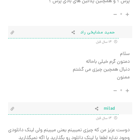
پرس ؟ و همچنین پلاگین های بادی پرس ؟
۰
حمید مشایخی راد
۱۴ سال قبل
سلام
دمتون گرم خیلی باحاله
دنبال همچین چیزی می گشتم
ممنون
۰
milad
۱۴ سال قبل
دوست عزیز من که چیزی نمیبینم یعنی میبینم ولی لینک دانلودی
وجود نداره لطفا یا لینک دانلود رو بگذارید یا اگه نمیگذارید