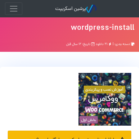
پرشین اسکریپت
wordpress-install
دسته بندی: |
۲۱ دانلود
تاریخ: ۱۲ سال قبل