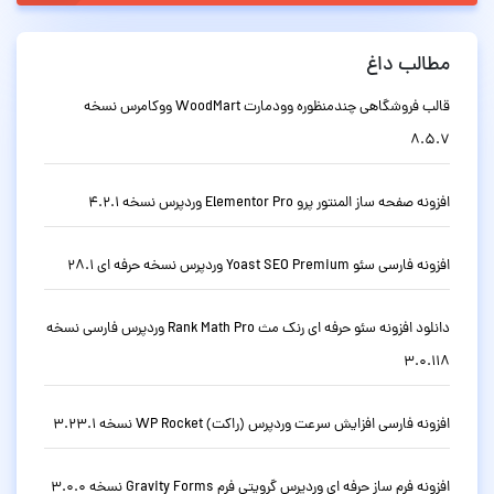
مطالب داغ
قالب فروشگاهی چندمنظوره وودمارت WoodMart ووکامرس نسخه
8.5.7
افزونه صفحه ساز المنتور پرو Elementor Pro وردپرس نسخه 4.2.1
افزونه فارسی سئو Yoast SEO Premium وردپرس نسخه حرفه ای 28.1
دانلود افزونه سئو حرفه ای رنک مث Rank Math Pro وردپرس فارسی نسخه
3.0.118
افزونه فارسی افزایش سرعت وردپرس (راکت) WP Rocket نسخه 3.23.1
افزونه فرم ساز حرفه ای وردپرس گرویتی فرم Gravity Forms نسخه 3.0.0