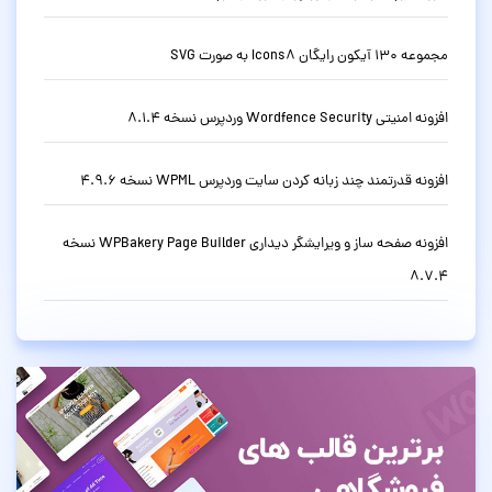
مجموعه 130 آیکون رایگان Icons8 به صورت SVG
افزونه امنیتی Wordfence Security وردپرس نسخه 8.1.4
افزونه قدرتمند چند زبانه کردن سایت وردپرس WPML نسخه 4.9.6
افزونه صفحه ساز و ویرایشگر دیداری WPBakery Page Builder نسخه
8.7.4