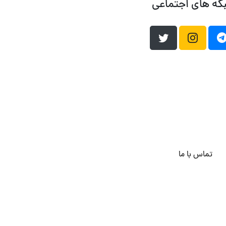
که های اجتماعی
تماس با ما
هاست وردپرس
فراداده