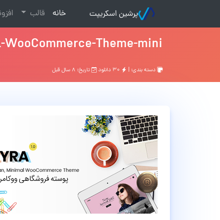
(current)
خانه
قالب
افزو
پرشین اسکریپت
al-WooCommerce-Theme-mini
دسته بندی: |
۳۰ دانلود
تاریخ: ۸ سال قبل