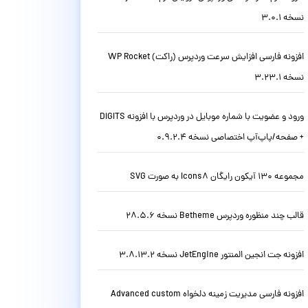
نسخه 3.0.1
افزونه فارسی افزایش سرعت وردپرس (راکت) WP Rocket
نسخه 3.23.1
ورود و عضویت با شماره موبایل در وردپرس با افزونه DIGITS
+ صفحه/پاپ‌آپ اختصاصی نسخه 0.9.2.4
مجموعه 130 آیکون رایگان Icons8 به صورت SVG
قالب چند منظوره وردپرس Betheme نسخه 28.5.6
افزونه جت انجین المنتور JetEngine نسخه 3.8.13.2
افزونه فارسی مدیریت زمینه دلخواه Advanced custom