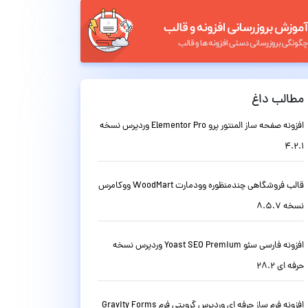
مطالب داغ
افزونه صفحه ساز المنتور پرو Elementor Pro وردپرس نسخه
4.2.1
قالب فروشگاهی چندمنظوره وودمارت WoodMart ووکامرس
نسخه 8.5.7
افزونه فارسی سئو Yoast SEO Premium وردپرس نسخه
حرفه ای 28.2
افزونه فرم ساز حرفه ای وردپرس گرویتی فرم Gravity Forms