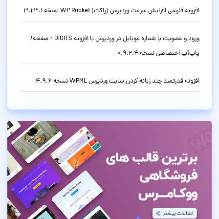
افزونه فارسی افزایش سرعت وردپرس (راکت) WP Rocket نسخه 3.23.1
ورود و عضویت با شماره موبایل در وردپرس با افزونه DIGITS + صفحه/
پاپ‌آپ اختصاصی نسخه 0.9.2.4
افزونه قدرتمند چند زبانه کردن سایت وردپرس WPML نسخه 4.9.6