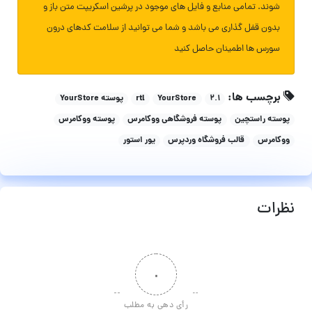
شوند. تمامی منابع و فایل های موجود در پرشین اسکریپت متن باز و
بدون قفل گذاری می باشد و شما می توانید از سلامت کدهای درون
سورس ها اطمینان حاصل کنید
برچسب ها:
۲.۱
YourStore
rtl
پوسته YourStore
پوسته راستچین
پوسته فروشگاهی ووکامرس
پوسته ووکامرس
ووکامرس
قالب فروشگاه وردپرس
یور استور
نظرات
۰
رأی دهی به مطلب