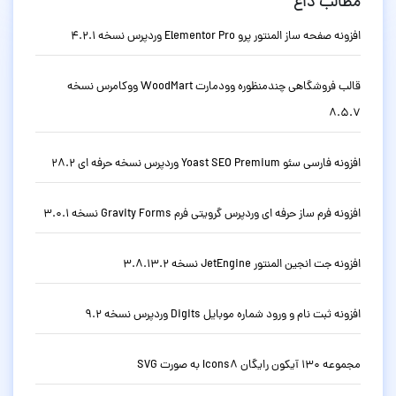
مطالب داغ
افزونه صفحه ساز المنتور پرو Elementor Pro وردپرس نسخه 4.2.1
قالب فروشگاهی چندمنظوره وودمارت WoodMart ووکامرس نسخه
8.5.7
افزونه فارسی سئو Yoast SEO Premium وردپرس نسخه حرفه ای 28.2
افزونه فرم ساز حرفه ای وردپرس گرویتی فرم Gravity Forms نسخه 3.0.1
افزونه جت انجین المنتور JetEngine نسخه 3.8.13.2
افزونه ثبت نام و ورود شماره موبایل Digits وردپرس نسخه 9.2
مجموعه 130 آیکون رایگان Icons8 به صورت SVG