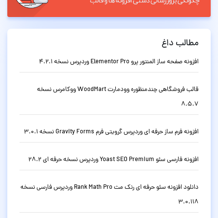
مطالب داغ
افزونه صفحه ساز المنتور پرو Elementor Pro وردپرس نسخه 4.2.1
قالب فروشگاهی چندمنظوره وودمارت WoodMart ووکامرس نسخه
8.5.7
افزونه فرم ساز حرفه ای وردپرس گرویتی فرم Gravity Forms نسخه 3.0.1
افزونه فارسی سئو Yoast SEO Premium وردپرس نسخه حرفه ای 28.2
دانلود افزونه سئو حرفه ای رنک مث Rank Math Pro وردپرس فارسی نسخه
3.0.118