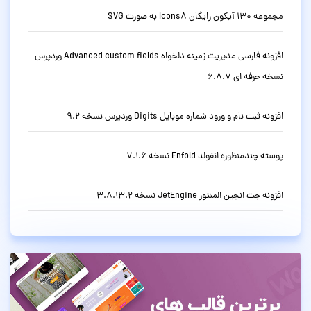
مجموعه 130 آیکون رایگان Icons8 به صورت SVG
افزونه فارسی مدیریت زمینه دلخواه Advanced custom fields وردپرس
نسخه حرفه ای 6.8.7
افزونه ثبت نام و ورود شماره موبایل Digits وردپرس نسخه 9.2
پوسته چندمنظوره انفولد Enfold نسخه 7.1.6
افزونه جت انجین المنتور JetEngine نسخه 3.8.13.2