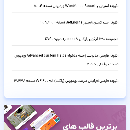
افزونه امنیتی Wordfence Security وردپرس نسخه 8.1.4
افزونه جت انجین المنتور JetEngine نسخه 3.8.13.2
مجموعه 130 آیکون رایگان Icons8 به صورت SVG
افزونه فارسی مدیریت زمینه دلخواه Advanced custom fields وردپرس
نسخه حرفه ای 6.8.7
افزونه فارسی افزایش سرعت وردپرس (راکت) WP Rocket نسخه 3.23.1