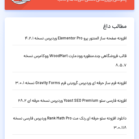
مطالب داغ
افزونه صفحه ساز المنتور پرو Elementor Pro وردپرس نسخه 4.2.1
قالب فروشگاهی چندمنظوره وودمارت WoodMart ووکامرس نسخه
8.5.7
افزونه فرم ساز حرفه ای وردپرس گرویتی فرم Gravity Forms نسخه 3.0.1
افزونه فارسی سئو Yoast SEO Premium وردپرس نسخه حرفه ای 28.2
دانلود افزونه سئو حرفه ای رنک مث Rank Math Pro وردپرس فارسی نسخه
3.0.118