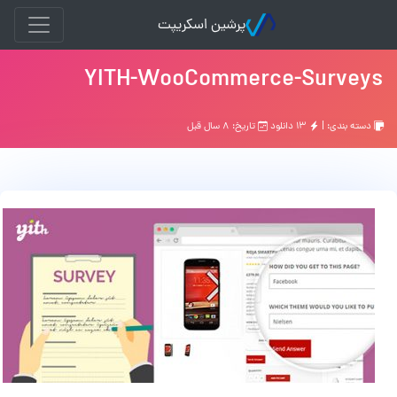
پرشین اسکریپت
YITH-WooCommerce-Surveys
دسته بندی: |
۱۳ دانلود
تاریخ: ۸ سال قبل