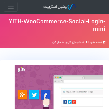
پرشین اسکریپت
YITH-WooCommerce-Social-Login-
mini
دسته بندی: |
۸ دانلود
تاریخ: ۸ سال قبل