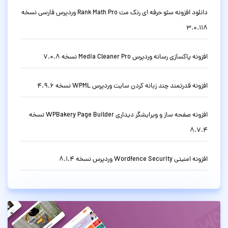
دانلود افزونه سئو حرفه ای رنک مث Rank Math Pro وردپرس فارسی نسخه
3.0.118
افزونه پاکسازی رسانه وردپرس Media Cleaner Pro نسخه 7.0.8
افزونه قدرتمند چند زبانه کردن سایت وردپرس WPML نسخه 4.9.6
افزونه صفحه ساز و ویرایشگر دیداری WPBakery Page Builder نسخه
8.7.4
افزونه امنیتی Wordfence Security وردپرس نسخه 8.1.4