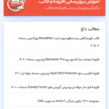
مطالب داغ
قالب فروشگاهی چندمنظوره وودمارت WoodMart ووکامرس نسخه
8.5.7
افزونه صفحه ساز المنتور پرو Elementor Pro وردپرس نسخه 4.2.1
افزونه فارسی سئو Yoast SEO Premium وردپرس نسخه حرفه ای 28.1
افزونه فرم ساز حرفه ای وردپرس گرویتی فرم Gravity Forms نسخه 3.0.0
مجموعه 130 آیکون رایگان Icons8 به صورت SVG