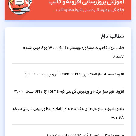
مطالب داغ
قالب فروشگاهی چندمنظوره وودمارت WoodMart ووکامرس نسخه
8.5.7
افزونه صفحه ساز المنتور پرو Elementor Pro وردپرس نسخه 4.2.1
افزونه فرم ساز حرفه ای وردپرس گرویتی فرم Gravity Forms نسخه 3.0.0
دانلود افزونه سئو حرفه ای رنک مث Rank Math Pro وردپرس فارسی نسخه
3.0.118
مجموعه 130 آیکون رایگان Icons8 به صورت SVG