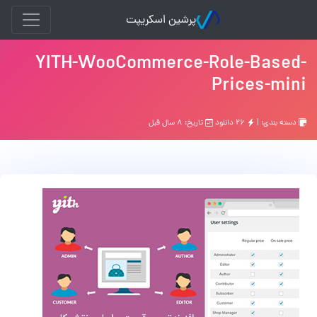
پرشین اسکریپت
YITH-WooCommerce-Role-Based-
Prices-mini
دسته بندی: |
۲۶ دانلود
تاریخ: ۸ سال قبل