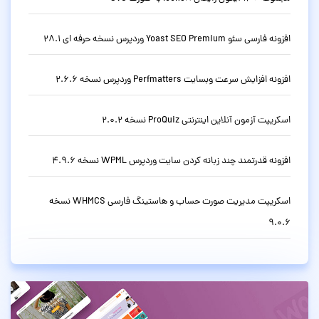
افزونه فارسی سئو Yoast SEO Premium وردپرس نسخه حرفه ای 28.1
افزونه افزایش سرعت وبسایت Perfmatters وردپرس نسخه 2.6.6
اسکریپت آزمون آنلاین اینترنتی ProQuiz نسخه 2.0.2
افزونه قدرتمند چند زبانه کردن سایت وردپرس WPML نسخه 4.9.6
اسکریپت مدیریت صورت حساب و هاستینگ فارسی WHMCS نسخه
9.0.6