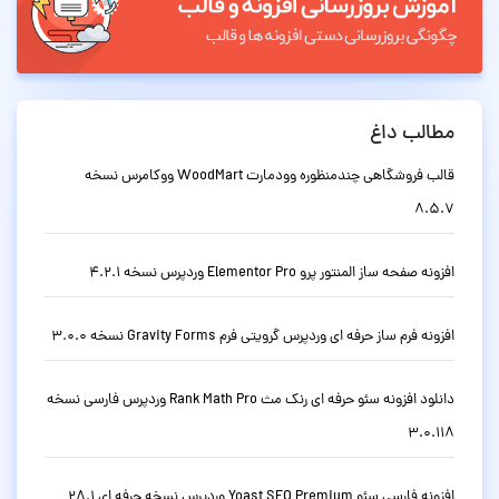
مطالب داغ
قالب فروشگاهی چندمنظوره وودمارت WoodMart ووکامرس نسخه
8.5.7
افزونه صفحه ساز المنتور پرو Elementor Pro وردپرس نسخه 4.2.1
افزونه فرم ساز حرفه ای وردپرس گرویتی فرم Gravity Forms نسخه 3.0.0
دانلود افزونه سئو حرفه ای رنک مث Rank Math Pro وردپرس فارسی نسخه
3.0.118
افزونه فارسی سئو Yoast SEO Premium وردپرس نسخه حرفه ای 28.1