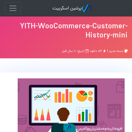
پرشین اسکریپت
YITH-WooCommerce-Customer-
History-mini
دسته بندی: |
۵۲ دانلود
تاریخ: ۸ سال قبل