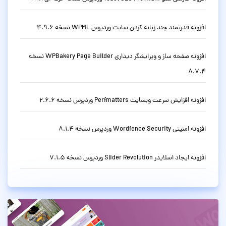
افزونه قدرتمند چند زبانه کردن سایت وردپرس WPML نسخه 4.9.6
افزونه صفحه ساز و ویرایشگر دیداری WPBakery Page Builder نسخه
8.7.4
افزونه افزایش سرعت وبسایت Perfmatters وردپرس نسخه 2.6.6
افزونه امنیتی Wordfence Security وردپرس نسخه 8.1.4
افزونه ایجاد اسلایدر Slider Revolution وردپرس نسخه 7.1.5