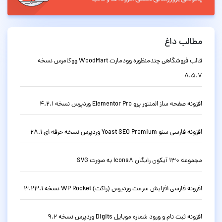
مطالب داغ
قالب فروشگاهی چندمنظوره وودمارت WoodMart ووکامرس نسخه
8.5.7
افزونه صفحه ساز المنتور پرو Elementor Pro وردپرس نسخه 4.2.1
افزونه فارسی سئو Yoast SEO Premium وردپرس نسخه حرفه ای 28.1
مجموعه 130 آیکون رایگان Icons8 به صورت SVG
افزونه فارسی افزایش سرعت وردپرس (راکت) WP Rocket نسخه 3.23.1
افزونه ثبت نام و ورود شماره موبایل Digits وردپرس نسخه 9.2