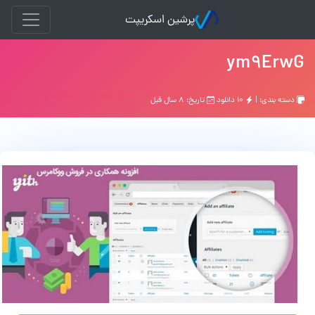
پرشین اسکریپت
ym9ErwG
دسته بندی: |
۱۰ دانلود
تاریخ: ۸ سال قبل