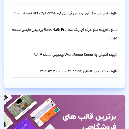
افزونه فرم ساز حرفه ای وردپرس گرویتی فرم Gravity Forms نسخه 3.0.0
دانلود افزونه سئو حرفه ای رنک مث Rank Math Pro وردپرس فارسی نسخه
3.0.118
افزونه امنیتی Wordfence Security وردپرس نسخه 8.1.4
افزونه جت انجین المنتور JetEngine نسخه 3.8.13.2