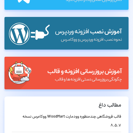
مطالب داغ
قالب فروشگاهی چندمنظوره وودمارت WoodMart ووکامرس نسخه
8.5.7