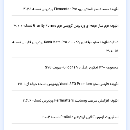
افزونه صفحه ساز المنتور پرو Elementor Pro وردپرس نسخه 4.2.1
افزونه فرم ساز حرفه ای وردپرس گرویتی فرم Gravity Forms نسخه 3.0.0
دانلود افزونه سئو حرفه ای رنک مث Rank Math Pro وردپرس فارسی نسخه
3.0.118
مجموعه 130 آیکون رایگان Icons8 به صورت SVG
افزونه فارسی سئو Yoast SEO Premium وردپرس نسخه حرفه ای 28.1
افزونه افزایش سرعت وبسایت Perfmatters وردپرس نسخه 2.6.6
اسکریپت آزمون آنلاین اینترنتی ProQuiz نسخه 2.0.2