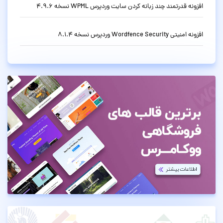
افزونه قدرتمند چند زبانه کردن سایت وردپرس WPML نسخه 4.9.6
افزونه امنیتی Wordfence Security وردپرس نسخه 8.1.4