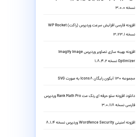
نسخه 3.0.0
افزونه فارسی افزایش سرعت وردپرس (راکت) WP Rocket
نسخه 3.23.1
افزونه بهینه سازی تصاویر وردپرس Imagify Image
Optimizer نسخه 1.8.4.2
مجموعه 130 آیکون رایگان Icons8 به صورت SVG
دانلود افزونه سئو حرفه ای رنک مث Rank Math Pro وردپرس
فارسی نسخه 3.0.118
افزونه امنیتی Wordfence Security وردپرس نسخه 8.1.4