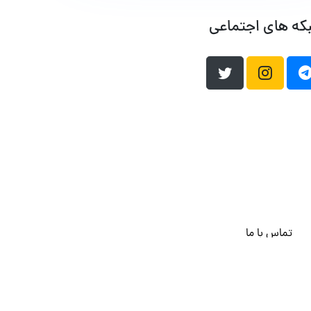
که های اجتماعی
تماس با ما
هاست وردپرس
فراداده