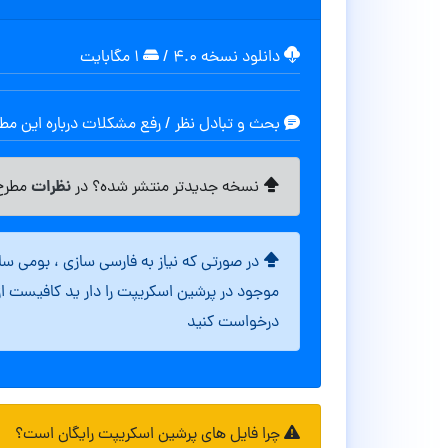
دانلود نسخه ۴.۰
/
۱ مگابایت
بحث و تبادل نظر / رفع مشکلات درباره این م
نظرات
نسخه جدیدتر منتشر شده؟ در
مطرح 
در صورتی که نیاز به فارسی سازی ، بومی س
موجود در پرشین اسکریپت را دار ید کافیست ا
درخواست کنید
چرا فایل های پرشین اسکریپت رایگان است؟