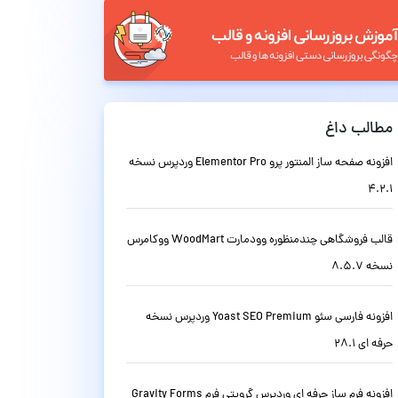
مطالب داغ
افزونه صفحه ساز المنتور پرو Elementor Pro وردپرس نسخه
4.2.1
قالب فروشگاهی چندمنظوره وودمارت WoodMart ووکامرس
نسخه 8.5.7
افزونه فارسی سئو Yoast SEO Premium وردپرس نسخه
حرفه ای 28.1
افزونه فرم ساز حرفه ای وردپرس گرویتی فرم Gravity Forms