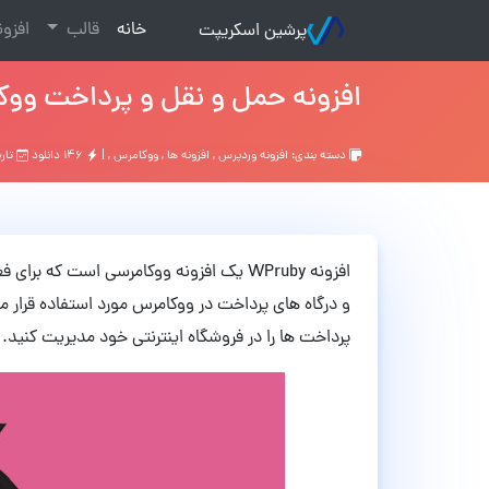
(current)
خانه
قالب
افزو
پرشین اسکریپت
افزونه حمل و نقل و پرداخت ووکامرس WPruby 
دسته بندی:
افزونه وردپرس
,
افزونه ها
,
ووکامرس
, |
۱۴۶ دانلود
تاریخ: ۲
افزونه WPruby یک افزونه ووکامرسی است ک
و درگاه های پرداخت در ووکامرس مورد استفاده قرار م
پرداخت ها را در فروشگاه اینترنتی خود مدیریت کنید.