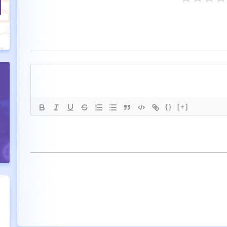
{}
[+]