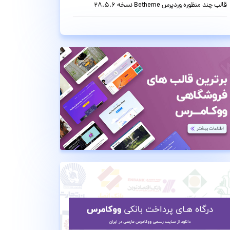
قالب چند منظوره وردپرس Betheme نسخه 28.5.6