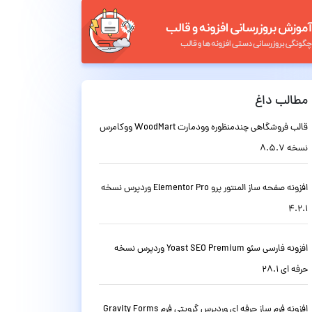
مطالب داغ
قالب فروشگاهی چندمنظوره وودمارت WoodMart ووکامرس
نسخه 8.5.7
افزونه صفحه ساز المنتور پرو Elementor Pro وردپرس نسخه
4.2.1
افزونه فارسی سئو Yoast SEO Premium وردپرس نسخه
حرفه ای 28.1
افزونه فرم ساز حرفه ای وردپرس گرویتی فرم Gravity Forms