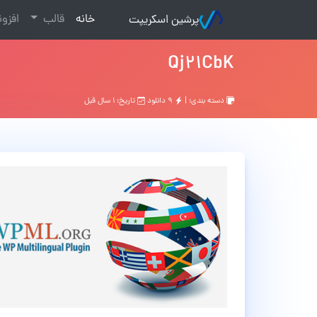
(current)
خانه
قالب
افزو
پرشین اسکریپت
Qj21CbK
دسته بندی: |
۹ دانلود
تاریخ: ۱ سال قبل