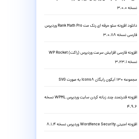
نسخه 3.0.0
دانلود افزونه سئو حرفه ای رنک مث Rank Math Pro وردپرس
فارسی نسخه 3.0.118
افزونه فارسی افزایش سرعت وردپرس (راکت) WP Rocket
نسخه 3.23.1
مجموعه 130 آیکون رایگان Icons8 به صورت SVG
افزونه قدرتمند چند زبانه کردن سایت وردپرس WPML نسخه
4.9.6
افزونه امنیتی Wordfence Security وردپرس نسخه 8.1.4