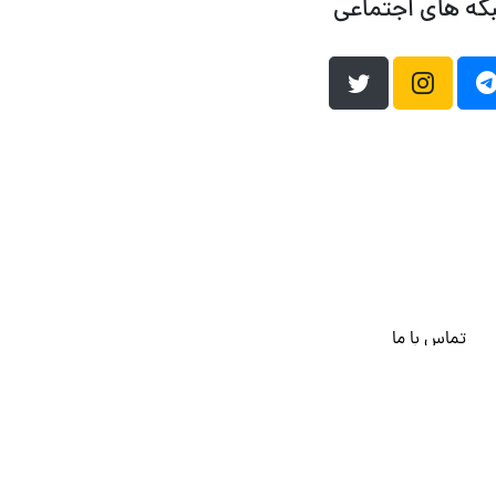
که های اجتماعی
تماس با ما
هاست وردپرس
فراداده