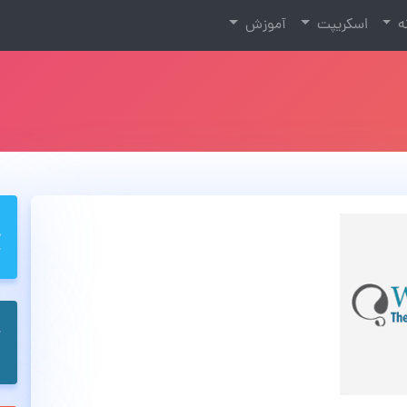
نه
اسکریپت
آموزش