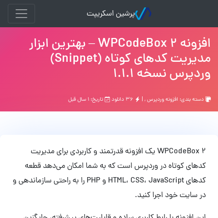
پرشین اسکریپت
افزونه WPCodeBox 2 – بهترین ابزار
مدیریت کدهای کوتاه (Snippet)
وردپرس نسخه 1.1.1
دسته بندی:
افزونه وردپرس
, |
۳۶ دانلود
تاریخ: ۱ سال قبل
WPCodeBox 2 یک افزونه قدرتمند و کاربردی برای مدیریت
کدهای کوتاه در وردپرس است که به شما امکان می‌دهد قطعه
کدهای HTML، CSS، JavaScript و PHP را به راحتی سازماندهی و
در سایت خود اجرا کنید.