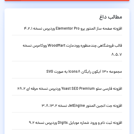
مطالب داغ
افزونه صفحه ساز المنتور پرو Elementor Pro وردپرس نسخه 4.2.1
قالب فروشگاهی چندمنظوره وودمارت WoodMart ووکامرس نسخه
8.5.7
مجموعه 130 آیکون رایگان Icons8 به صورت SVG
افزونه فارسی سئو Yoast SEO Premium وردپرس نسخه حرفه ای 28.2
افزونه جت انجین المنتور JetEngine نسخه 3.8.13.2
افزونه ثبت نام و ورود شماره موبایل Digits وردپرس نسخه 9.2