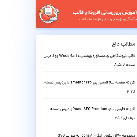
مطالب داغ
قالب فروشگاهی چندمنظوره وودمارت WoodMart ووکامرس
نسخه 8.5.7
افزونه صفحه ساز المنتور پرو Elementor Pro وردپرس نسخه
4.2.1
افزونه فارسی سئو Yoast SEO Premium وردپرس نسخه
حرفه ای 28.1
مجموعه 130 آیکون رایگان Icons8 به صورت SVG