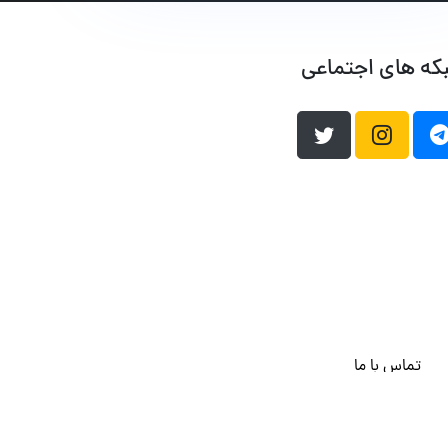
که های اجتماعی
تماس با ما
هاست وردپرس
فراداده