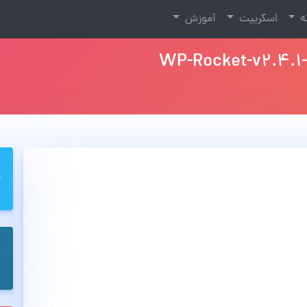
نه
اسکریپت
آموزش
WP-Rocket-v2.4.1