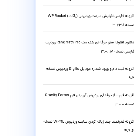
افزونه فارسی افزایش سرعت وردپرس (راکت) WP Rocket
نسخه 3.23.1
دانلود افزونه سئو حرفه ای رنک مث Rank Math Pro وردپرس
فارسی نسخه 3.0.118
افزونه ثبت نام و ورود شماره موبایل Digits وردپرس نسخه
9.2
افزونه فرم ساز حرفه ای وردپرس گرویتی فرم Gravity Forms
نسخه 3.0.0
افزونه قدرتمند چند زبانه کردن سایت وردپرس WPML نسخه
4.9.6