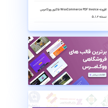
افزونه WooCommerce PDF Invoice فاکتور ووکامرس
نسخه 5.1.2