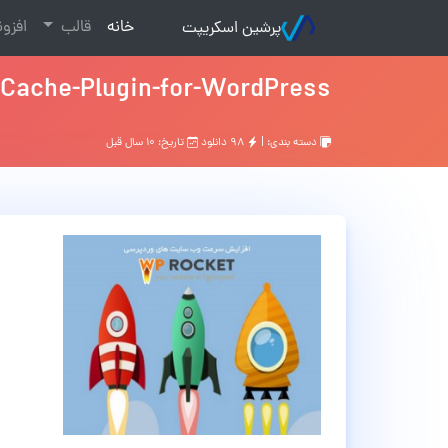
(current)
خانه
قالب
افزو
پرشین اسکریپت
-Cache-Plugin-for-WordPress
دسته بندی: |
۹۸ دانلود
تاریخ: ۱۰ سال قبل