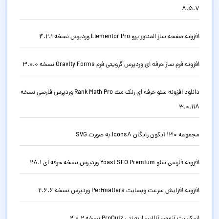
8.5.7
افزونه صفحه ساز المنتور پرو Elementor Pro وردپرس نسخه 4.2.1
افزونه فرم ساز حرفه ای وردپرس گرویتی فرم Gravity Forms نسخه 3.0.0
دانلود افزونه سئو حرفه ای رنک مث Rank Math Pro وردپرس فارسی نسخه
3.0.118
مجموعه 130 آیکون رایگان Icons8 به صورت SVG
افزونه فارسی سئو Yoast SEO Premium وردپرس نسخه حرفه ای 28.1
افزونه افزایش سرعت وبسایت Perfmatters وردپرس نسخه 2.6.6
اسکریپت آزمون آنلاین اینترنتی ProQuiz نسخه 2.0.2