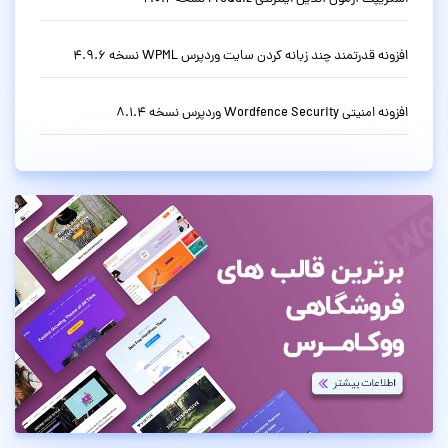
افزونه قدرتمند چند زبانه کردن سایت وردپرس WPML نسخه 4.9.6
افزونه امنیتی Wordfence Security وردپرس نسخه 8.1.4