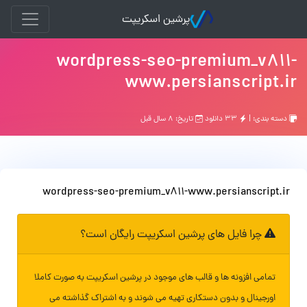
پرشین اسکریپت
wordpress-seo-premium_v811-
www.persianscript.ir
دسته بندی: |
۳۳ دانلود
تاریخ: ۸ سال قبل
wordpress-seo-premium_v811-www.persianscript.ir
چرا فایل های پرشین اسکریپت رایگان است؟
تمامی افزونه ها و قالب های موجود در پرشین اسکریپت به صورت کاملا
اورجینال و بدون دستکاری تهیه می شوند و به اشتراک گذاشته می