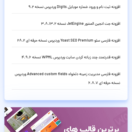
افزونه ثبت نام و ورود شماره موبایل Digits وردپرس نسخه 9.2
افزونه جت انجین المنتور JetEngine نسخه 3.8.13.2
افزونه فارسی سئو Yoast SEO Premium وردپرس نسخه حرفه ای 28.2
افزونه قدرتمند چند زبانه کردن سایت وردپرس WPML نسخه 4.9.6
افزونه فارسی مدیریت زمینه دلخواه Advanced custom fields وردپرس
نسخه حرفه ای 6.8.7