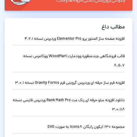
مطالب داغ
افزونه صفحه ساز المنتور پرو Elementor Pro وردپرس نسخه 4.2.1
قالب فروشگاهی چندمنظوره وودمارت WoodMart ووکامرس نسخه
8.5.7
افزونه فرم ساز حرفه ای وردپرس گرویتی فرم Gravity Forms نسخه 3.0.1
دانلود افزونه سئو حرفه ای رنک مث Rank Math Pro وردپرس فارسی نسخه
3.0.118
مجموعه 130 آیکون رایگان Icons8 به صورت SVG