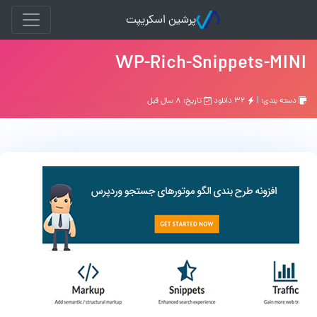
پرشین اسکریپت
WP-Rich-Snippets-MINI
دسته بندی: |
۳۲ دانلود
تاریخ: ۸ سال قبل