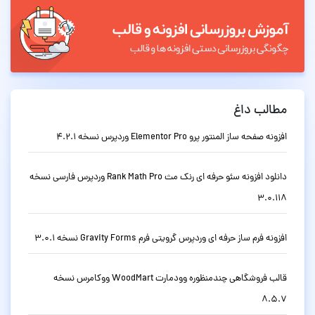
مطالب داغ
افزونه صفحه ساز المنتور پرو Elementor Pro وردپرس نسخه 4.2.1
دانلود افزونه سئو حرفه ای رنک مث Rank Math Pro وردپرس فارسی نسخه
3.0.118
افزونه فرم ساز حرفه ای وردپرس گرویتی فرم Gravity Forms نسخه 3.0.1
قالب فروشگاهی چندمنظوره وودمارت WoodMart ووکامرس نسخه
8.5.7