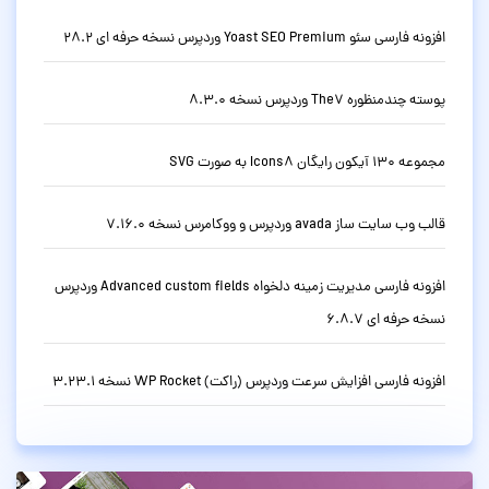
افزونه فارسی سئو Yoast SEO Premium وردپرس نسخه حرفه ای 28.2
پوسته چندمنظوره The7 وردپرس نسخه 8.3.0
مجموعه 130 آیکون رایگان Icons8 به صورت SVG
قالب وب سایت ساز avada وردپرس و ووکامرس نسخه 7.16.0
افزونه فارسی مدیریت زمینه دلخواه Advanced custom fields وردپرس
نسخه حرفه ای 6.8.7
افزونه فارسی افزایش سرعت وردپرس (راکت) WP Rocket نسخه 3.23.1