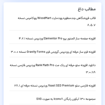
مطالب داغ
قالب فروشگاهی چندمنظوره وودمارت WoodMart ووکامرس نسخه
8.5.7
افزونه صفحه ساز المنتور پرو Elementor Pro وردپرس نسخه 4.2.1
افزونه فرم ساز حرفه ای وردپرس گرویتی فرم Gravity Forms نسخه 3.0.0
دانلود افزونه سئو حرفه ای رنک مث Rank Math Pro وردپرس فارسی نسخه
3.0.118
افزونه فارسی سئو Yoast SEO Premium وردپرس نسخه حرفه ای 28.1
مجموعه 130 آیکون رایگان Icons8 به صورت SVG