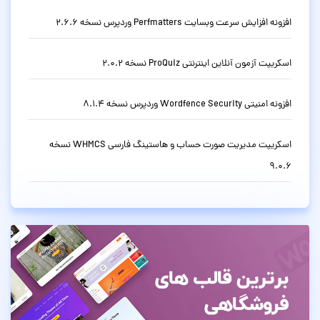
افزونه افزایش سرعت وبسایت Perfmatters وردپرس نسخه 2.6.6
اسکریپت آزمون آنلاین اینترنتی ProQuiz نسخه 2.0.2
افزونه امنیتی Wordfence Security وردپرس نسخه 8.1.4
اسکریپت مدیریت صورت حساب و هاستینگ فارسی WHMCS نسخه
9.0.6