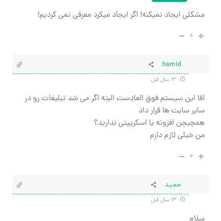
مشکلی ایجاد نمیکنه! اگر ایجاد میکرد معرفی نمی کردیم!
۰
hamid
۱۳ سال قبل
اقا اين سيستم فوق العادست البته اگر مي شد تبليغات رو در
ساير سايت ها قرار داد
همچيچن افزونه يا اسكريپتي نداريد؟
من خيلي لازم دارم
۰
حميد
۱۳ سال قبل
سلام