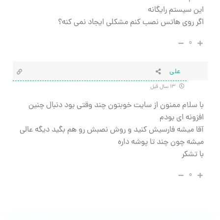
اين سيستم رايگانه
اگر روي هاتس نصب كنم مشكلي ايجاد نمي كنه؟
۰
علی
۱۳ سال قبل
با سلام ممنون از سایت خوبتون چند وقتی بود دنبال چنین
افزونه ای بودم
آقا میشه فارسیش کنید و روش نصبش رو هم بگید دیگه عالی
میشه چون چند تا پوشه داره
با تشکر
۰