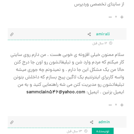
از سایتای تخصصی وردپرس
۰
amirali
۱۲ سال قبل
سلام ممنون خیلی افزونه ی خوبی هست . من دارم روی سایتی
کار میکنم که مردم وارد شن و تبلیغاتشون رو اون جا درج کنن
حالا من یک مشکل این جا دارم . و نمیدونم چه جوری میشه
واسه کاربرای اینترنتیم یک لاگین پیج بسازم که داخلش بتونن
تبلیغاتشون رو مدیریت کنن می شه راهنمایی کنید و به من
ایمیل بزنین . ایمیل:
sammclain546@yahoo.com
۰
admin
نویسنده
۱۳ سال قبل