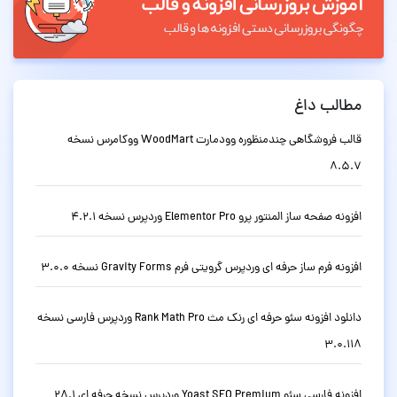
مطالب داغ
قالب فروشگاهی چندمنظوره وودمارت WoodMart ووکامرس نسخه
8.5.7
افزونه صفحه ساز المنتور پرو Elementor Pro وردپرس نسخه 4.2.1
افزونه فرم ساز حرفه ای وردپرس گرویتی فرم Gravity Forms نسخه 3.0.0
دانلود افزونه سئو حرفه ای رنک مث Rank Math Pro وردپرس فارسی نسخه
3.0.118
افزونه فارسی سئو Yoast SEO Premium وردپرس نسخه حرفه ای 28.1