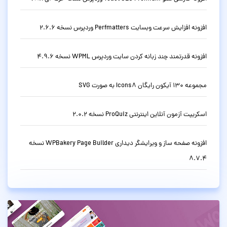
افزونه افزایش سرعت وبسایت Perfmatters وردپرس نسخه 2.6.6
افزونه قدرتمند چند زبانه کردن سایت وردپرس WPML نسخه 4.9.6
مجموعه 130 آیکون رایگان Icons8 به صورت SVG
اسکریپت آزمون آنلاین اینترنتی ProQuiz نسخه 2.0.2
افزونه صفحه ساز و ویرایشگر دیداری WPBakery Page Builder نسخه
8.7.4