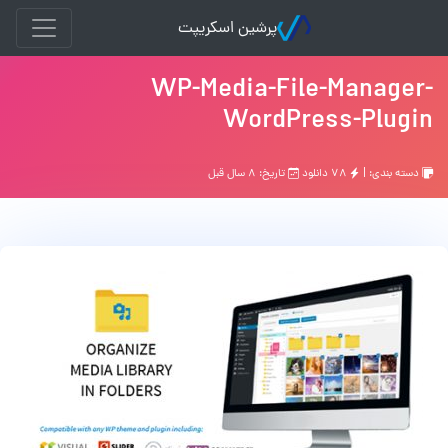
پرشین اسکریپت
WP-Media-File-Manager-
WordPress-Plugin
دسته بندی: |
۷۸ دانلود
تاریخ: ۸ سال قبل