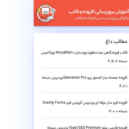
مطالب داغ
قالب فروشگاهی چندمنظوره وودمارت WoodMart ووکامرس
نسخه 8.5.7
افزونه صفحه ساز المنتور پرو Elementor Pro وردپرس نسخه
4.2.1
افزونه فرم ساز حرفه ای وردپرس گرویتی فرم Gravity Forms
نسخه 3.0.0
افزونه فارسی سئو Yoast SEO Premium وردپرس نسخه