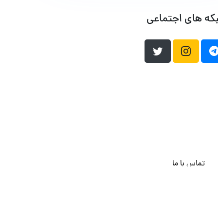
که های اجتماعی
تماس با ما
هاست وردپرس
فراداده