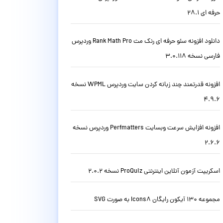
حرفه ای 28.1
دانلود افزونه سئو حرفه ای رنک مث Rank Math Pro وردپرس
فارسی نسخه 3.0.118
افزونه قدرتمند چند زبانه کردن سایت وردپرس WPML نسخه
4.9.6
افزونه افزایش سرعت وبسایت Perfmatters وردپرس نسخه
2.6.6
اسکریپت آزمون آنلاین اینترنتی ProQuiz نسخه 2.0.2
مجموعه 130 آیکون رایگان Icons8 به صورت SVG