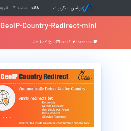
(current)
خانه
قالب
افزو
پرشین اسکریپت
GeoIP-Country-Redirect-mini
دسته بندی: |
۴ دانلود
تاریخ: ۷ سال قبل