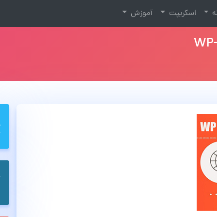
نه
اسکریپت
آموزش
WP-