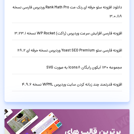
دانلود افزونه سئو حرفه ای رنک مث Rank Math Pro وردپرس فارسی نسخه
3.0.118
افزونه فارسی افزایش سرعت وردپرس (راکت) WP Rocket نسخه 3.23.1
افزونه فارسی سئو Yoast SEO Premium وردپرس نسخه حرفه ای 28.2
مجموعه 130 آیکون رایگان Icons8 به صورت SVG
افزونه قدرتمند چند زبانه کردن سایت وردپرس WPML نسخه 4.9.6