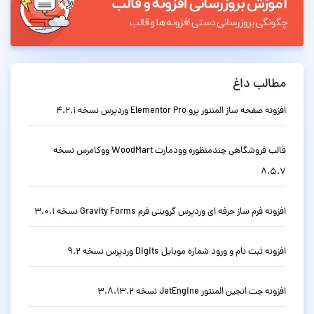
مطالب داغ
افزونه صفحه ساز المنتور پرو Elementor Pro وردپرس نسخه 4.2.1
قالب فروشگاهی چندمنظوره وودمارت WoodMart ووکامرس نسخه
8.5.7
افزونه فرم ساز حرفه ای وردپرس گرویتی فرم Gravity Forms نسخه 3.0.1
افزونه ثبت نام و ورود شماره موبایل Digits وردپرس نسخه 9.2
افزونه جت انجین المنتور JetEngine نسخه 3.8.13.2