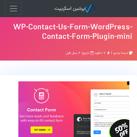
پرشین اسکریپت
WP-Contact-Us-Form-WordPress-
Contact-Form-Plugin-mini
دسته بندی: |
۷ دانلود
تاریخ: ۸ سال قبل