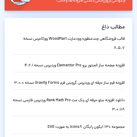
مطالب داغ
قالب فروشگاهی چندمنظوره وودمارت WoodMart ووکامرس نسخه
8.5.7
افزونه صفحه ساز المنتور پرو Elementor Pro وردپرس نسخه 4.2.1
افزونه فرم ساز حرفه ای وردپرس گرویتی فرم Gravity Forms نسخه 3.0.0
دانلود افزونه سئو حرفه ای رنک مث Rank Math Pro وردپرس فارسی نسخه
3.0.118
مجموعه 130 آیکون رایگان Icons8 به صورت SVG