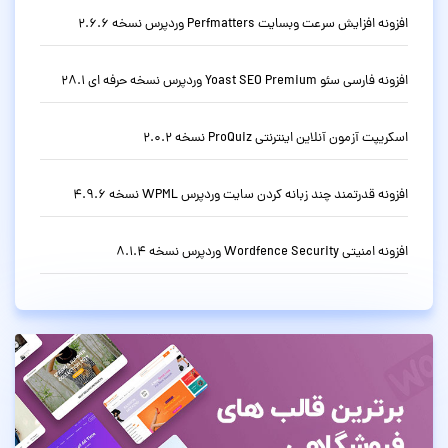
افزونه افزایش سرعت وبسایت Perfmatters وردپرس نسخه 2.6.6
افزونه فارسی سئو Yoast SEO Premium وردپرس نسخه حرفه ای 28.1
اسکریپت آزمون آنلاین اینترنتی ProQuiz نسخه 2.0.2
افزونه قدرتمند چند زبانه کردن سایت وردپرس WPML نسخه 4.9.6
افزونه امنیتی Wordfence Security وردپرس نسخه 8.1.4