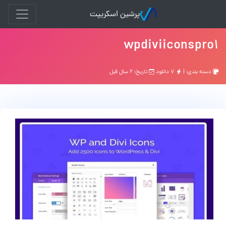
پرشین اسکریپت
wpdiviiconspro1
دسته بندی: |
۷ دانلود
تاریخ: ۲ سال قبل