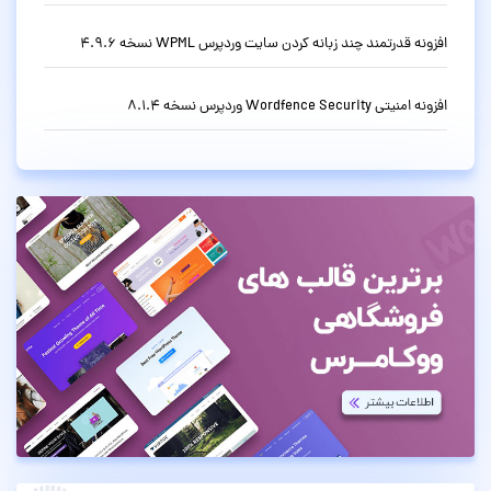
افزونه قدرتمند چند زبانه کردن سایت وردپرس WPML نسخه 4.9.6
افزونه امنیتی Wordfence Security وردپرس نسخه 8.1.4