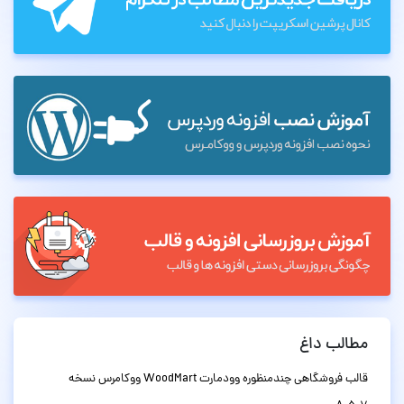
مطالب داغ
قالب فروشگاهی چندمنظوره وودمارت WoodMart ووکامرس نسخه