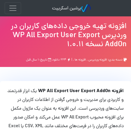
پرشین اسکریپت
افزونه تهیه خروجی داده‌های کاربران در
وردپرس WP All Export User Export
AddOn نسخه 1.0.11
دسته بندی:
افزونه وردپرس
,
افزونه ها
, |
۲۲۴ دانلود
تاریخ: ۱ سال قبل
افزونه WP All Export User Export AddOn
یک ابزار قدرتمند
و کاربردی برای مدیریت و خروجی گرفتن از اطلاعات کاربران در
سایت‌های وردپرسی است. این افزونه به عنوان یک ماژول مکمل
برای افزونه محبوب WP All Export عمل می‌کند و امکان صدور
داده‌های کاربران را در فرمت‌های مختلف مانند CSV, XML یا Excel