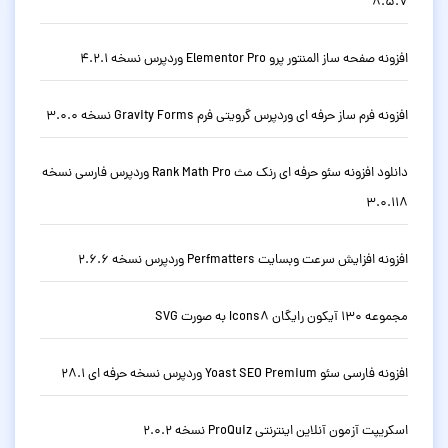
8.5.7
افزونه صفحه ساز المنتور پرو Elementor Pro وردپرس نسخه 4.2.1
افزونه فرم ساز حرفه ای وردپرس گرویتی فرم Gravity Forms نسخه 3.0.0
دانلود افزونه سئو حرفه ای رنک مث Rank Math Pro وردپرس فارسی نسخه
3.0.118
افزونه افزایش سرعت وبسایت Perfmatters وردپرس نسخه 2.6.6
مجموعه 130 آیکون رایگان Icons8 به صورت SVG
افزونه فارسی سئو Yoast SEO Premium وردپرس نسخه حرفه ای 28.1
اسکریپت آزمون آنلاین اینترنتی ProQuiz نسخه 2.0.2