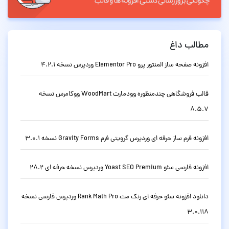
مطالب داغ
افزونه صفحه ساز المنتور پرو Elementor Pro وردپرس نسخه 4.2.1
قالب فروشگاهی چندمنظوره وودمارت WoodMart ووکامرس نسخه
8.5.7
افزونه فرم ساز حرفه ای وردپرس گرویتی فرم Gravity Forms نسخه 3.0.1
افزونه فارسی سئو Yoast SEO Premium وردپرس نسخه حرفه ای 28.2
دانلود افزونه سئو حرفه ای رنک مث Rank Math Pro وردپرس فارسی نسخه
3.0.118