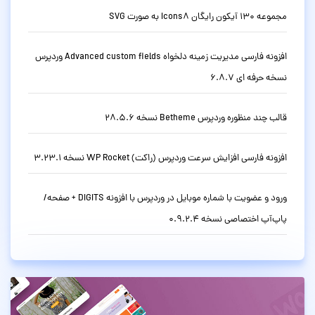
مجموعه 130 آیکون رایگان Icons8 به صورت SVG
افزونه فارسی مدیریت زمینه دلخواه Advanced custom fields وردپرس
نسخه حرفه ای 6.8.7
قالب چند منظوره وردپرس Betheme نسخه 28.5.6
افزونه فارسی افزایش سرعت وردپرس (راکت) WP Rocket نسخه 3.23.1
ورود و عضویت با شماره موبایل در وردپرس با افزونه DIGITS + صفحه/
پاپ‌آپ اختصاصی نسخه 0.9.2.4