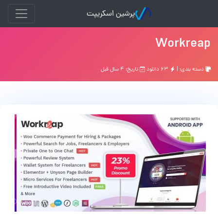
پرشین اسکریپت
Workreap
دسته بندی: |
۶۳ دانلود
تاریخ: ۴ سال قبل