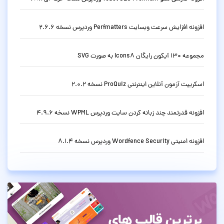
افزونه افزایش سرعت وبسایت Perfmatters وردپرس نسخه 2.6.6
مجموعه 130 آیکون رایگان Icons8 به صورت SVG
اسکریپت آزمون آنلاین اینترنتی ProQuiz نسخه 2.0.2
افزونه قدرتمند چند زبانه کردن سایت وردپرس WPML نسخه 4.9.6
افزونه امنیتی Wordfence Security وردپرس نسخه 8.1.4