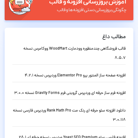
مطالب داغ
قالب فروشگاهی چندمنظوره وودمارت WoodMart ووکامرس نسخه
8.5.7
افزونه صفحه ساز المنتور پرو Elementor Pro وردپرس نسخه 4.2.1
افزونه فرم ساز حرفه ای وردپرس گرویتی فرم Gravity Forms نسخه 3.0.0
دانلود افزونه سئو حرفه ای رنک مث Rank Math Pro وردپرس فارسی نسخه
3.0.118
افزونه فارسی سئو Yoast SEO Premium وردپرس نسخه حرفه ای 28.1