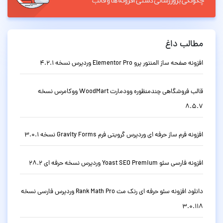
مطالب داغ
افزونه صفحه ساز المنتور پرو Elementor Pro وردپرس نسخه 4.2.1
قالب فروشگاهی چندمنظوره وودمارت WoodMart ووکامرس نسخه
8.5.7
افزونه فرم ساز حرفه ای وردپرس گرویتی فرم Gravity Forms نسخه 3.0.1
افزونه فارسی سئو Yoast SEO Premium وردپرس نسخه حرفه ای 28.2
دانلود افزونه سئو حرفه ای رنک مث Rank Math Pro وردپرس فارسی نسخه
3.0.118