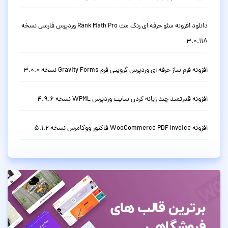
دانلود افزونه سئو حرفه ای رنک مث Rank Math Pro وردپرس فارسی نسخه
3.0.118
افزونه فرم ساز حرفه ای وردپرس گرویتی فرم Gravity Forms نسخه 3.0.0
افزونه قدرتمند چند زبانه کردن سایت وردپرس WPML نسخه 4.9.6
افزونه WooCommerce PDF Invoice فاکتور ووکامرس نسخه 5.1.2