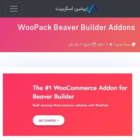
پرشین اسکریپت
WooPack Beaver Builder Addons
دسته بندی: |
۸ دانلود
تاریخ: ۲ سال قبل