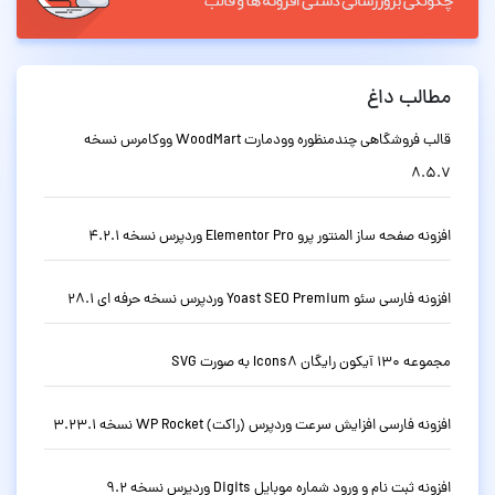
مطالب داغ
قالب فروشگاهی چندمنظوره وودمارت WoodMart ووکامرس نسخه
8.5.7
افزونه صفحه ساز المنتور پرو Elementor Pro وردپرس نسخه 4.2.1
افزونه فارسی سئو Yoast SEO Premium وردپرس نسخه حرفه ای 28.1
مجموعه 130 آیکون رایگان Icons8 به صورت SVG
افزونه فارسی افزایش سرعت وردپرس (راکت) WP Rocket نسخه 3.23.1
افزونه ثبت نام و ورود شماره موبایل Digits وردپرس نسخه 9.2