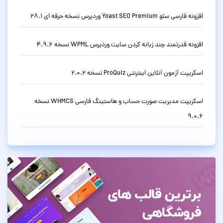
افزونه فارسی سئو Yoast SEO Premium وردپرس نسخه حرفه ای 28.1
افزونه قدرتمند چند زبانه کردن سایت وردپرس WPML نسخه 4.9.6
اسکریپت آزمون آنلاین اینترنتی ProQuiz نسخه 2.0.2
اسکریپت مدیریت صورت حساب و هاستینگ فارسی WHMCS نسخه
9.0.6