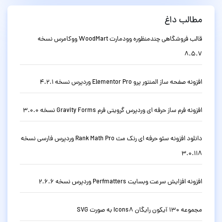
مطالب داغ
قالب فروشگاهی چندمنظوره وودمارت WoodMart ووکامرس نسخه
8.5.7
افزونه صفحه ساز المنتور پرو Elementor Pro وردپرس نسخه 4.2.1
افزونه فرم ساز حرفه ای وردپرس گرویتی فرم Gravity Forms نسخه 3.0.0
دانلود افزونه سئو حرفه ای رنک مث Rank Math Pro وردپرس فارسی نسخه
3.0.118
افزونه افزایش سرعت وبسایت Perfmatters وردپرس نسخه 2.6.6
مجموعه 130 آیکون رایگان Icons8 به صورت SVG