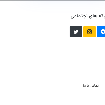
که های اجتماعی
تماس با ما
هاست وردپرس
فراداده