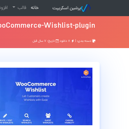
(current)
خانه
قالب
افزو
پرشین اسکریپت
oCommerce-Wishlist-plugin
دسته بندی: |
۸ دانلود
تاریخ: ۷ سال قبل