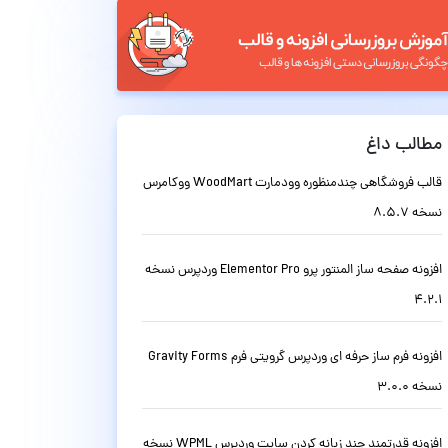
مطالب داغ
قالب فروشگاهی چندمنظوره وودمارت WoodMart ووکامرس
نسخه 8.5.7
افزونه صفحه ساز المنتور پرو Elementor Pro وردپرس نسخه
4.2.1
افزونه فرم ساز حرفه ای وردپرس گرویتی فرم Gravity Forms
نسخه 3.0.0
افزونه قدرتمند چند زبانه کردن سایت وردپرس WPML نسخه