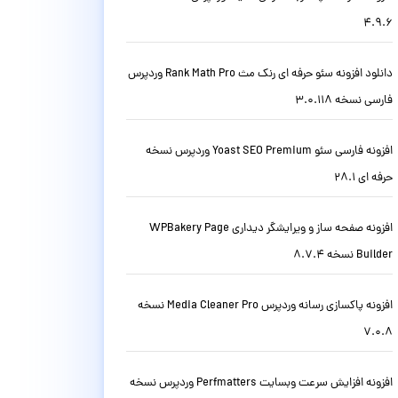
4.9.6
دانلود افزونه سئو حرفه ای رنک مث Rank Math Pro وردپرس
فارسی نسخه 3.0.118
افزونه فارسی سئو Yoast SEO Premium وردپرس نسخه
حرفه ای 28.1
افزونه صفحه ساز و ویرایشگر دیداری WPBakery Page
Builder نسخه 8.7.4
افزونه پاکسازی رسانه وردپرس Media Cleaner Pro نسخه
7.0.8
افزونه افزایش سرعت وبسایت Perfmatters وردپرس نسخه