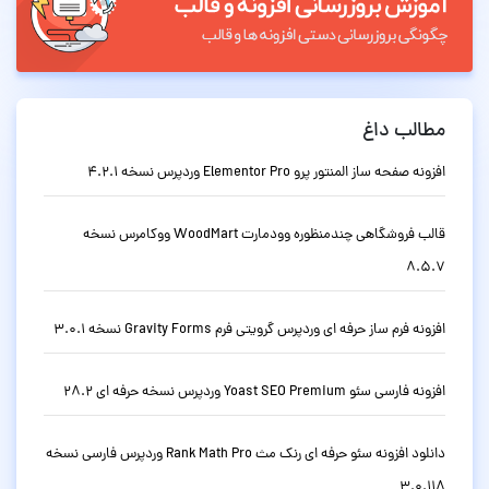
مطالب داغ
افزونه صفحه ساز المنتور پرو Elementor Pro وردپرس نسخه 4.2.1
قالب فروشگاهی چندمنظوره وودمارت WoodMart ووکامرس نسخه
8.5.7
افزونه فرم ساز حرفه ای وردپرس گرویتی فرم Gravity Forms نسخه 3.0.1
افزونه فارسی سئو Yoast SEO Premium وردپرس نسخه حرفه ای 28.2
دانلود افزونه سئو حرفه ای رنک مث Rank Math Pro وردپرس فارسی نسخه
3.0.118