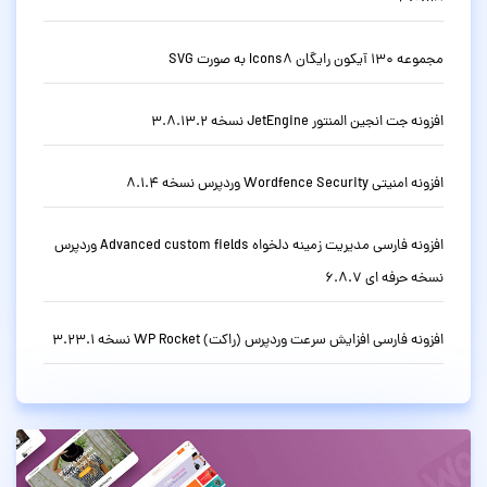
مجموعه 130 آیکون رایگان Icons8 به صورت SVG
افزونه جت انجین المنتور JetEngine نسخه 3.8.13.2
افزونه امنیتی Wordfence Security وردپرس نسخه 8.1.4
افزونه فارسی مدیریت زمینه دلخواه Advanced custom fields وردپرس
نسخه حرفه ای 6.8.7
افزونه فارسی افزایش سرعت وردپرس (راکت) WP Rocket نسخه 3.23.1