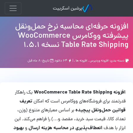
پرشین اسکریپت
افزونه حرفه‌ای محاسبه نرخ حمل‌ونقل
پیشرفته ووکامرس WooCommerce
Table Rate Shipping نسخه 1.5.1
دسته بندی:
افزونه وردپرس
,
افزونه ها
, |
۶۴ دانلود
تاریخ: ۸ ماه قبل
افزونه WooCommerce Table Rate Shipping
یک راهکار
تعریف
قدرتمند برای فروشگاه‌های ووکامرس است که امکان
قوانین حمل‌ونقل پیچیده
بر اساس معیارهای متنوع (وزن،
تعداد کالا، قیمت سبد خرید، مقصد و…) را فراهم می‌کند. این
انعطاف‌پذیری در محاسبه هزینه ارسال
بهبود
ابزار با هدف
و