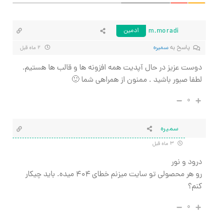
m.moradi
ادمین
پاسخ به
سمیره
۲ ماه قبل
دوست عزیز در حال آپدیت همه افزونه ها و قالب ها هستیم.
لطفا صبور باشید . ممنون از همراهی شما 🙂
۰
سمیره
۳ ماه قبل
درود و نور
رو هر محصولی تو سایت میزنم خطای ۴۰۴ میده. باید چیکار
کنم؟
۰