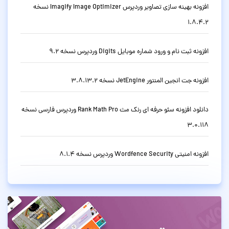
افزونه بهینه سازی تصاویر وردپرس Imagify Image Optimizer نسخه
1.8.4.2
افزونه ثبت نام و ورود شماره موبایل Digits وردپرس نسخه 9.2
افزونه جت انجین المنتور JetEngine نسخه 3.8.13.2
دانلود افزونه سئو حرفه ای رنک مث Rank Math Pro وردپرس فارسی نسخه
3.0.118
افزونه امنیتی Wordfence Security وردپرس نسخه 8.1.4