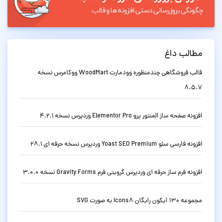
مطالب داغ
قالب فروشگاهی چندمنظوره وودمارت WoodMart ووکامرس نسخه
8.5.7
افزونه صفحه ساز المنتور پرو Elementor Pro وردپرس نسخه 4.2.1
افزونه فارسی سئو Yoast SEO Premium وردپرس نسخه حرفه ای 28.1
افزونه فرم ساز حرفه ای وردپرس گرویتی فرم Gravity Forms نسخه 3.0.0
مجموعه 130 آیکون رایگان Icons8 به صورت SVG