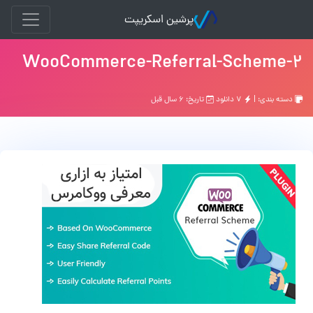
پرشین اسکریپت
WooCommerce-Referral-Scheme-2
دسته بندی: |
۷ دانلود
تاریخ: ۶ سال قبل