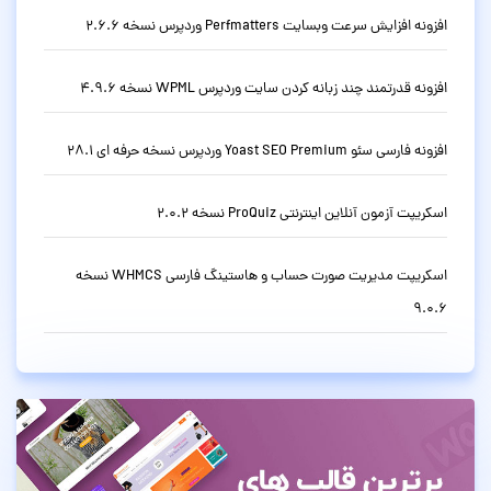
افزونه افزایش سرعت وبسایت Perfmatters وردپرس نسخه 2.6.6
افزونه قدرتمند چند زبانه کردن سایت وردپرس WPML نسخه 4.9.6
افزونه فارسی سئو Yoast SEO Premium وردپرس نسخه حرفه ای 28.1
اسکریپت آزمون آنلاین اینترنتی ProQuiz نسخه 2.0.2
اسکریپت مدیریت صورت حساب و هاستینگ فارسی WHMCS نسخه
9.0.6