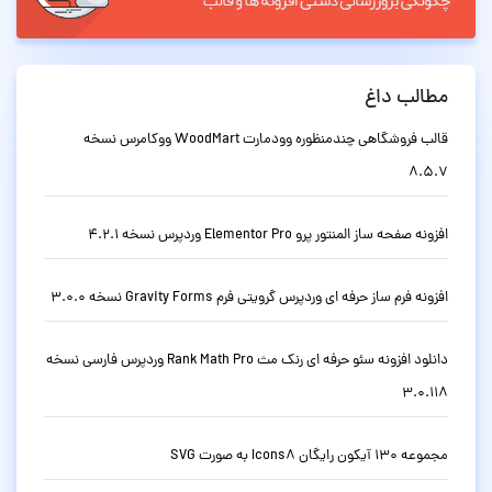
مطالب داغ
قالب فروشگاهی چندمنظوره وودمارت WoodMart ووکامرس نسخه
8.5.7
افزونه صفحه ساز المنتور پرو Elementor Pro وردپرس نسخه 4.2.1
افزونه فرم ساز حرفه ای وردپرس گرویتی فرم Gravity Forms نسخه 3.0.0
دانلود افزونه سئو حرفه ای رنک مث Rank Math Pro وردپرس فارسی نسخه
3.0.118
مجموعه 130 آیکون رایگان Icons8 به صورت SVG