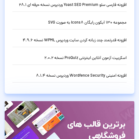
افزونه فارسی سئو Yoast SEO Premium وردپرس نسخه حرفه ای 28.1
مجموعه 130 آیکون رایگان Icons8 به صورت SVG
افزونه قدرتمند چند زبانه کردن سایت وردپرس WPML نسخه 4.9.6
اسکریپت آزمون آنلاین اینترنتی ProQuiz نسخه 2.0.2
افزونه امنیتی Wordfence Security وردپرس نسخه 8.1.4