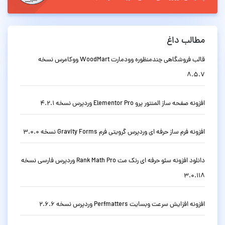
مطالب داغ
قالب فروشگاهی چندمنظوره وودمارت WoodMart ووکامرس نسخه
8.5.7
افزونه صفحه ساز المنتور پرو Elementor Pro وردپرس نسخه 4.2.1
افزونه فرم ساز حرفه ای وردپرس گرویتی فرم Gravity Forms نسخه 3.0.0
دانلود افزونه سئو حرفه ای رنک مث Rank Math Pro وردپرس فارسی نسخه
3.0.118
افزونه افزایش سرعت وبسایت Perfmatters وردپرس نسخه 2.6.6