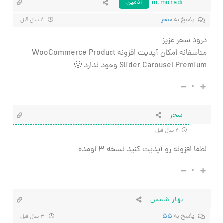
m.moradi
ادمین
پاسخ به
سحر
۲ سال قبل
درود سحر عزیز
متاسفانه امکان آپدیت افزونه WooCommerce Product
Slider Carousel Premium وجود ندارد 🙁
۰
سحر
۲ سال قبل
لطفا افزونه رو آپدیت کنید نسخه ۳ اومده
۰
بهار شمس
پاسخ به
۵۵
۴ سال قبل