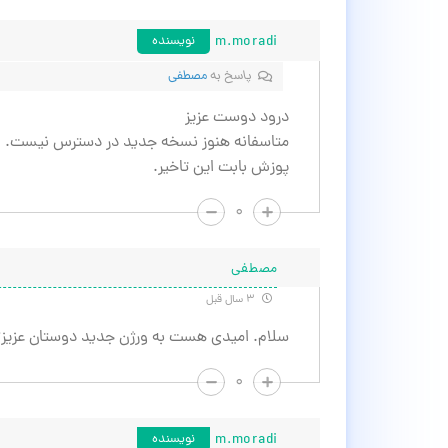
m.moradi
نویسنده
پاسخ به
مصطفی
درود دوست عزیز
متاسفانه هنوز نسخه جدید در دسترس نیست.
پوزش بابت این تاخیر.
۰
مصطفی
۳ سال قبل
سلام. امیدی هست به ورژن جدید دوستان عزیز؟
۰
m.moradi
نویسنده