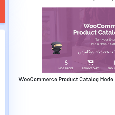
قابلیت های افزونه کاتالوگ محصولات WooCommerce Product Catalog Mode