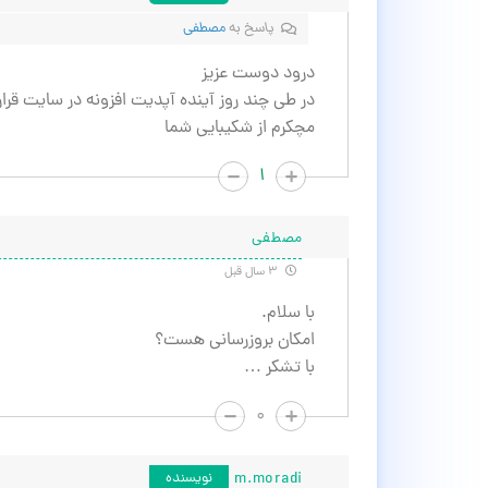
پاسخ به
مصطفی
درود دوست عزیز
در طی چند روز آینده آپدیت افزونه در سایت قرا
مچکرم از شکیبایی شما
۱
مصطفی
۳ سال قبل
با سلام.
امکان بروزرسانی هست؟
با تشکر …
۰
m.moradi
نویسنده