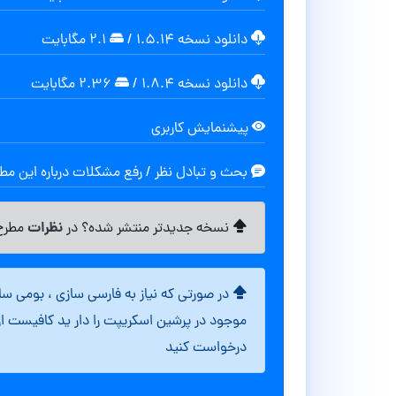
دانلود نسخه ۱.۵.۱۴
/
۲.۱ مگابایت
دانلود نسخه ۱.۸.۴
/
۲.۳۶ مگابایت
پیشنمایش کاربری
بحث و تبادل نظر / رفع مشکلات درباره این م
نظرات
نسخه جدیدتر منتشر شده؟ در
مطرح 
در صورتی که نیاز به فارسی سازی ، بومی س
موجود در پرشین اسکریپت را دار ید کافیست ا
درخواست کنید