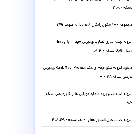
نسخه 3.0.0
مجموعه 130 آیکون رایگان Icons8 به صورت SVG
افزونه بهینه سازی تصاویر وردپرس Imagify Image
Optimizer نسخه 1.8.4.2
دانلود افزونه سئو حرفه ای رنک مث Rank Math Pro وردپرس
فارسی نسخه 3.0.118
افزونه ثبت نام و ورود شماره موبایل Digits وردپرس نسخه
9.2
افزونه جت انجین المنتور JetEngine نسخه 3.8.13.2