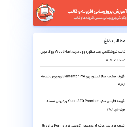
مطالب داغ
قالب فروشگاهی چندمنظوره وودمارت WoodMart ووکامرس
نسخه 8.5.7
افزونه صفحه ساز المنتور پرو Elementor Pro وردپرس نسخه
4.2.1
افزونه فارسی سئو Yoast SEO Premium وردپرس نسخه
حرفه ای 28.1
افزونه فرم ساز حرفه ای وردپرس گرویتی فرم Gravity Forms