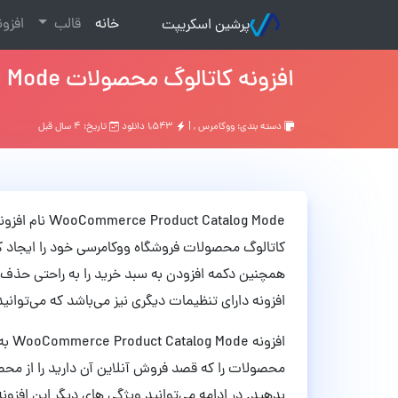
(current)
خانه
قالب
افزو
پرشین اسکریپت
افزونه کاتالوگ محصولات WooCommerce Product Catalog Mode ووکامرس نسخه 1.8.4
دسته بندی:
ووکامرس
, |
۱,۵۴۳ دانلود
تاریخ: ۴ سال قبل
 Catalog Mode
کاتالوگ محصولات فروشگاه ووکامرسی خود را ایجاد کنی
همچنین دکمه افزودن به سبد خرید را به راحتی حذف کر
افزونه دارای تنظیمات دیگری نیز می‌باشد که می‌توانید 
افزو
محصولات را که قصد فروش آنلاین آن دارید را از محصو
بدهید. در ادامه می‌توانید ویژگی های دیگر این افزونه 