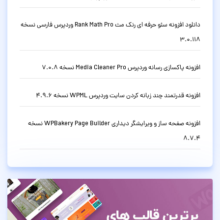
دانلود افزونه سئو حرفه ای رنک مث Rank Math Pro وردپرس فارسی نسخه
3.0.118
افزونه پاکسازی رسانه وردپرس Media Cleaner Pro نسخه 7.0.8
افزونه قدرتمند چند زبانه کردن سایت وردپرس WPML نسخه 4.9.6
افزونه صفحه ساز و ویرایشگر دیداری WPBakery Page Builder نسخه
8.7.4