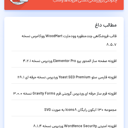
مطالب داغ
قالب فروشگاهی چندمنظوره وودمارت WoodMart ووکامرس نسخه
8.5.7
افزونه صفحه ساز المنتور پرو Elementor Pro وردپرس نسخه 4.2.1
افزونه فارسی سئو Yoast SEO Premium وردپرس نسخه حرفه ای 28.1
افزونه فرم ساز حرفه ای وردپرس گرویتی فرم Gravity Forms نسخه 3.0.0
مجموعه 130 آیکون رایگان Icons8 به صورت SVG
افزونه امنیتی Wordfence Security وردپرس نسخه 8.1.4